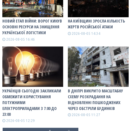
НОВИЙ ЕТАП ВІЙНИ: ВОРОГ КИНУВ
НА КИЇВЩИНІ ЗРОСЛА КІЛЬКІСТЬ
ОСНОВНІ РЕСУРСИ НА ЗНИЩЕННЯ
ЖЕРТВ РОСІЙСЬКОЇ АТАКИ
УКРАЇНСЬКОЇ ЛОГІСТИКИ
2026-08-05 14:34
2026-08-05 16:46
УКРАЇНЦІВ СЬОГОДНІ ЗАКЛИКАЛИ
В ДНІПРІ ВИКРИТО МАСШТАБНУ
ОБМЕЖИТИ КОРИСТУВАННЯ
СХЕМУ РОЗКРАДАННЯ НА
ПОТУЖНИМИ
ВІДНОВЛЕННІ ПОШКОДЖЕНИХ
ЕЛЕКТРОПРИЛАДАМИ З 7:00 ДО
ЧЕРЕЗ ОБСТРІЛИ БУДИНКІВ
23:00
2026-08-05 11:27
2026-08-05 12:29