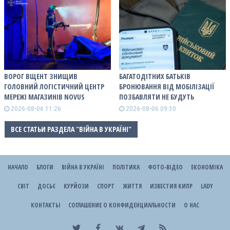
ВОРОГ ВЩЕНТ ЗНИЩИВ
БАГАТОДІТНИХ БАТЬКІВ
ГОЛОВНИЙ ЛОГІСТИЧНИЙ ЦЕНТР
БРОНЮВАННЯ ВІД МОБІЛІЗАЦІЇ
МЕРЕЖІ МАГАЗИНІВ NOVUS
ПОЗБАВЛЯТИ НЕ БУДУТЬ
2026-08-06 11:26
2026-08-06 09:30
ВСЕ СТАТЬИ РАЗДЕЛА "ВІЙНА В УКРАЇНІ"
НАЧАЛО
БЛОГИ
ВІЙНА В УКРАЇНІ
ПОЛІТИКА
ФОТО-ВІДЕО
ЕКОНОМІКА
СВІТ
ДОСЬЄ
КУРЙОЗИ
СПОРТ
ЖИТТЯ
ИЗВЕСТИЯ КИПР
LADY
КОНТАКТЫ
СОГЛАШЕНИЕ О КОНФИДЕНЦИАЛЬНОСТИ
О НАС