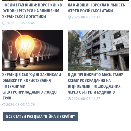
НОВИЙ ЕТАП ВІЙНИ: ВОРОГ КИНУВ
НА КИЇВЩИНІ ЗРОСЛА КІЛЬКІСТЬ
ОСНОВНІ РЕСУРСИ НА ЗНИЩЕННЯ
ЖЕРТВ РОСІЙСЬКОЇ АТАКИ
УКРАЇНСЬКОЇ ЛОГІСТИКИ
2026-08-05 14:34
2026-08-05 16:46
УКРАЇНЦІВ СЬОГОДНІ ЗАКЛИКАЛИ
В ДНІПРІ ВИКРИТО МАСШТАБНУ
ОБМЕЖИТИ КОРИСТУВАННЯ
СХЕМУ РОЗКРАДАННЯ НА
ПОТУЖНИМИ
ВІДНОВЛЕННІ ПОШКОДЖЕНИХ
ЕЛЕКТРОПРИЛАДАМИ З 7:00 ДО
ЧЕРЕЗ ОБСТРІЛИ БУДИНКІВ
23:00
2026-08-05 11:27
2026-08-05 12:29
ВСЕ СТАТЬИ РАЗДЕЛА "ВІЙНА В УКРАЇНІ"