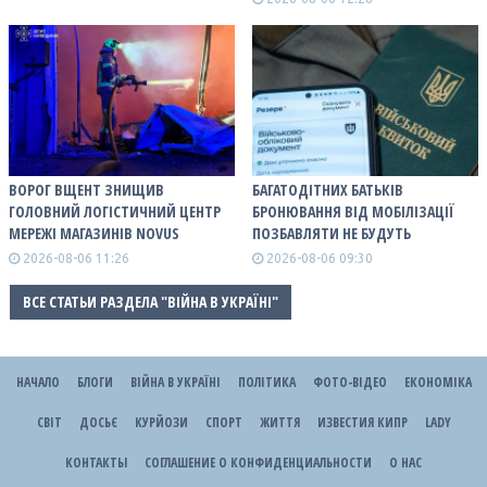
ВОРОГ ВЩЕНТ ЗНИЩИВ
БАГАТОДІТНИХ БАТЬКІВ
ГОЛОВНИЙ ЛОГІСТИЧНИЙ ЦЕНТР
БРОНЮВАННЯ ВІД МОБІЛІЗАЦІЇ
МЕРЕЖІ МАГАЗИНІВ NOVUS
ПОЗБАВЛЯТИ НЕ БУДУТЬ
2026-08-06 11:26
2026-08-06 09:30
ВСЕ СТАТЬИ РАЗДЕЛА "ВІЙНА В УКРАЇНІ"
НАЧАЛО
БЛОГИ
ВІЙНА В УКРАЇНІ
ПОЛІТИКА
ФОТО-ВІДЕО
ЕКОНОМІКА
СВІТ
ДОСЬЄ
КУРЙОЗИ
СПОРТ
ЖИТТЯ
ИЗВЕСТИЯ КИПР
LADY
КОНТАКТЫ
СОГЛАШЕНИЕ О КОНФИДЕНЦИАЛЬНОСТИ
О НАС