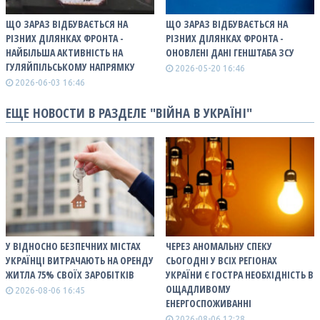
ЩО ЗАРАЗ ВІДБУВАЄТЬСЯ НА
ЩО ЗАРАЗ ВІДБУВАЄТЬСЯ НА
РІЗНИХ ДІЛЯНКАХ ФРОНТА -
РІЗНИХ ДІЛЯНКАХ ФРОНТА -
НАЙБІЛЬША АКТИВНІСТЬ НА
ОНОВЛЕНІ ДАНІ ГЕНШТАБА ЗСУ
ГУЛЯЙПІЛЬСЬКОМУ НАПРЯМКУ
2026-05-20 16:46
2026-06-03 16:46
ЕЩЕ НОВОСТИ В РАЗДЕЛЕ "ВІЙНА В УКРАЇНІ"
У ВІДНОСНО БЕЗПЕЧНИХ МІСТАХ
ЧЕРЕЗ АНОМАЛЬНУ СПЕКУ
УКРАЇНЦІ ВИТРАЧАЮТЬ НА ОРЕНДУ
СЬОГОДНІ У ВСІХ РЕГІОНАХ
ЖИТЛА 75% СВОЇХ ЗАРОБІТКІВ
УКРАЇНИ Є ГОСТРА НЕОБХІДНІСТЬ В
ОЩАДЛИВОМУ
2026-08-06 16:45
ЕНЕРГОСПОЖИВАННІ
2026-08-06 12:28