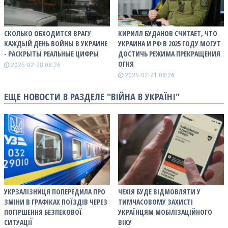
СКОЛЬКО ОБХОДИТСЯ ВРАГУ
КИРИЛЛ БУДАНОВ СЧИТАЕТ, ЧТО
КАЖДЫЙ ДЕНЬ ВОЙНЫ В УКРАИНЕ
УКРАИНА И РФ В 2025 ГОДУ МОГУТ
- РАСКРЫТЫ РЕАЛЬНЫЕ ЦИФРЫ
ДОСТИЧЬ РЕЖИМА ПРЕКРАЩЕНИЯ
ОГНЯ
2025-02-28 08:26
2025-02-21 08:26
ЕЩЕ НОВОСТИ В РАЗДЕЛЕ "ВІЙНА В УКРАЇНІ"
УКРЗАЛІЗНИЦЯ ПОПЕРЕДИЛА ПРО
ЧЕХІЯ БУДЕ ВІДМОВЛЯТИ У
ЗМІНИ В ГРАФІКАХ ПОЇЗДІВ ЧЕРЕЗ
ТИМЧАСОВОМУ ЗАХИСТІ
ПОГІРШЕННЯ БЕЗПЕКОВОЇ
УКРАЇНЦЯМ МОБІЛІЗАЦІЙНОГО
СИТУАЦІЇ
ВІКУ