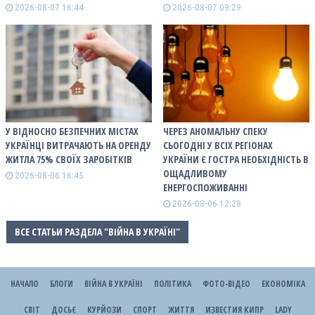
2026-08-07 16:44
2026-08-07 09:29
У ВІДНОСНО БЕЗПЕЧНИХ МІСТАХ
ЧЕРЕЗ АНОМАЛЬНУ СПЕКУ
УКРАЇНЦІ ВИТРАЧАЮТЬ НА ОРЕНДУ
СЬОГОДНІ У ВСІХ РЕГІОНАХ
ЖИТЛА 75% СВОЇХ ЗАРОБІТКІВ
УКРАЇНИ Є ГОСТРА НЕОБХІДНІСТЬ В
ОЩАДЛИВОМУ
2026-08-06 16:45
ЕНЕРГОСПОЖИВАННІ
2026-08-06 12:28
ВСЕ СТАТЬИ РАЗДЕЛА "ВІЙНА В УКРАЇНІ"
НАЧАЛО
БЛОГИ
ВІЙНА В УКРАЇНІ
ПОЛІТИКА
ФОТО-ВІДЕО
ЕКОНОМІКА
СВІТ
ДОСЬЄ
КУРЙОЗИ
СПОРТ
ЖИТТЯ
ИЗВЕСТИЯ КИПР
LADY