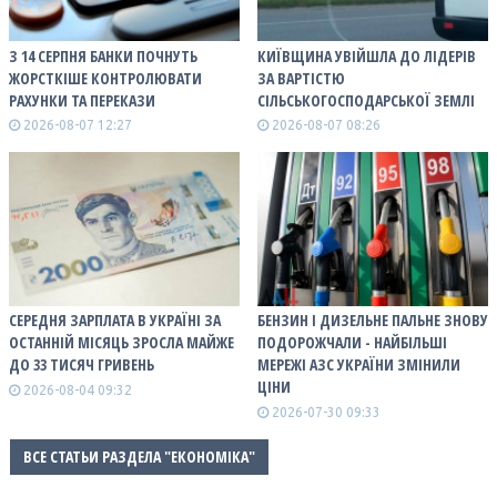
З 14 СЕРПНЯ БАНКИ ПОЧНУТЬ
КИЇВЩИНА УВІЙШЛА ДО ЛІДЕРІВ
ЖОРСТКІШЕ КОНТРОЛЮВАТИ
ЗА ВАРТІСТЮ
РАХУНКИ ТА ПЕРЕКАЗИ
СІЛЬСЬКОГОСПОДАРСЬКОЇ ЗЕМЛІ
2026-08-07 12:27
2026-08-07 08:26
СЕРЕДНЯ ЗАРПЛАТА В УКРАЇНІ ЗА
БЕНЗИН І ДИЗЕЛЬНЕ ПАЛЬНЕ ЗНОВУ
ОСТАННІЙ МІСЯЦЬ ЗРОСЛА МАЙЖЕ
ПОДОРОЖЧАЛИ - НАЙБІЛЬШІ
ДО 33 ТИСЯЧ ГРИВЕНЬ
МЕРЕЖІ АЗС УКРАЇНИ ЗМІНИЛИ
ЦІНИ
2026-08-04 09:32
2026-07-30 09:33
ВСЕ СТАТЬИ РАЗДЕЛА "ЕКОНОМІКА"