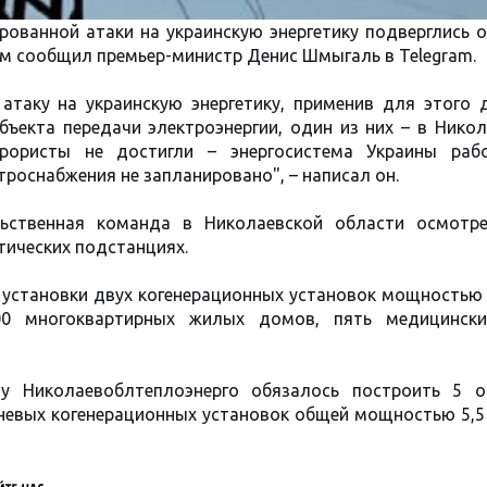
рованной атаки на украинскую энергетику подверглись 
том сообщил премьер-министр Денис Шмыгаль в Telegram.
атаку на украинскую энергетику, применив для этого 
бъекта передачи электроэнергии, один из них – в Нико
ррористы не достигли – энергосистема Украины раб
роснабжения не запланировано", – написал он.
льственная команда в Николаевской области осмотр
тических подстанциях.
 установки двух когенерационных установок мощностью 
00 многоквартирных жилых домов, пять медицинск
ну Николаевоблтеплоэнерго обязалось построить 5 о
шневых когенерационных установок общей мощностью 5,5