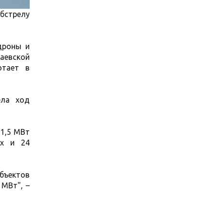
обстрелу
дроны и
лаевской
отает в
ела ход
1,5 МВт
их и 24
бъектов
 МВт", –