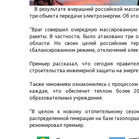
В результате вчерашней российской масси
три объекта передачи электроэнергии. Об э
"Враг совершил очередную массированную 
ракеты. В частности, было атаковано три о
области. Но своих целей российские те
сбалансированном режиме, отключений элект
Премьер рассказал, что сегодня правите
строительства инженерной защиты на энерге
Также чиновники ознакомились с процессом
каждая, что обеспечит теплом более 2
образовательных учреждения.
"В целом к ​​новому отопительному сезо
распределенной генерации на базе газопор
резюмировал премьер.