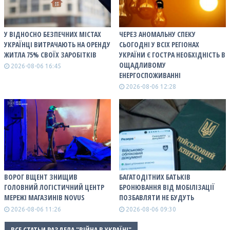
У ВІДНОСНО БЕЗПЕЧНИХ МІСТАХ
ЧЕРЕЗ АНОМАЛЬНУ СПЕКУ
УКРАЇНЦІ ВИТРАЧАЮТЬ НА ОРЕНДУ
СЬОГОДНІ У ВСІХ РЕГІОНАХ
ЖИТЛА 75% СВОЇХ ЗАРОБІТКІВ
УКРАЇНИ Є ГОСТРА НЕОБХІДНІСТЬ В
ОЩАДЛИВОМУ
2026-08-06 16:45
ЕНЕРГОСПОЖИВАННІ
2026-08-06 12:28
ВОРОГ ВЩЕНТ ЗНИЩИВ
БАГАТОДІТНИХ БАТЬКІВ
ГОЛОВНИЙ ЛОГІСТИЧНИЙ ЦЕНТР
БРОНЮВАННЯ ВІД МОБІЛІЗАЦІЇ
МЕРЕЖІ МАГАЗИНІВ NOVUS
ПОЗБАВЛЯТИ НЕ БУДУТЬ
2026-08-06 11:26
2026-08-06 09:30
ВСЕ СТАТЬИ РАЗДЕЛА "ВІЙНА В УКРАЇНІ"