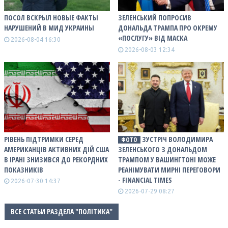
ПОСОЛ ВСКРЫЛ НОВЫЕ ФАКТЫ
ЗЕЛЕНСЬКИЙ ПОПРОСИВ
НАРУШЕНИЙ В МИД УКРАИНЫ
ДОНАЛЬДА ТРАМПА ПРО ОКРЕМУ
«ПОСЛУГУ» ВІД МАСКА
2026-08-04 16:30
2026-08-03 12:34
РІВЕНЬ ПІДТРИМКИ СЕРЕД
ЗУСТРІЧ ВОЛОДИМИРА
ФОТО
АМЕРИКАНЦІВ АКТИВНИХ ДІЙ США
ЗЕЛЕНСЬКОГО З ДОНАЛЬДОМ
В ІРАНІ ЗНИЗИВСЯ ДО РЕКОРДНИХ
ТРАМПОМ У ВАШИНГТОНІ МОЖЕ
ПОКАЗНИКІВ
РЕАНІМУВАТИ МИРНІ ПЕРЕГОВОРИ
- FINANCIAL TIMES
2026-07-30 14:37
2026-07-29 08:27
ВСЕ СТАТЬИ РАЗДЕЛА "ПОЛІТИКА"