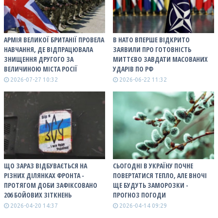
АРМІЯ ВЕЛИКОЇ БРИТАНІЇ ПРОВЕЛА
В НАТО ВПЕРШЕ ВІДКРИТО
НАВЧАННЯ, ДЕ ВІДПРАЦЮВАЛА
ЗАЯВИЛИ ПРО ГОТОВНІСТЬ
ЗНИЩЕННЯ ДРУГОГО ЗА
МИТТЄВО ЗАВДАТИ МАСОВАНИХ
ВЕЛИЧИНОЮ МІСТА РОСІЇ
УДАРІВ ПО РФ
2026-07-27 10:32
2026-06-22 11:32
ЩО ЗАРАЗ ВІДБУВАЄТЬСЯ НА
СЬОГОДНІ В УКРАЇНУ ПОЧНЕ
РІЗНИХ ДІЛЯНКАХ ФРОНТА -
ПОВЕРТАТИСЯ ТЕПЛО, АЛЕ ВНОЧІ
ПРОТЯГОМ ДОБИ ЗАФІКСОВАНО
ЩЕ БУДУТЬ ЗАМОРОЗКИ -
206 БОЙОВИХ ЗІТКНЕНЬ
ПРОГНОЗ ПОГОДИ
2026-04-20 14:37
2026-04-14 09:29