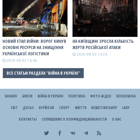
НОВИЙ ЕТАП ВІЙНИ: ВОРОГ КИНУВ
НА КИЇВЩИНІ ЗРОСЛА КІЛЬКІСТЬ
ОСНОВНІ РЕСУРСИ НА ЗНИЩЕННЯ
ЖЕРТВ РОСІЙСЬКОЇ АТАКИ
УКРАЇНСЬКОЇ ЛОГІСТИКИ
2026-08-05 14:34
2026-08-05 16:46
ВСЕ СТАТЬИ РАЗДЕЛА "ВІЙНА В УКРАЇНІ"
НАЧАЛО
БЛОГИ
ВІЙНА В УКРАЇНІ
ПОЛІТИКА
ФОТО-ВІДЕО
ЕКОНОМІКА
СВІТ
ДОСЬЄ
КУРЙОЗИ
СПОРТ
ЖИТТЯ
ИЗВЕСТИЯ КИПР
LADY
КОНТАКТЫ
СОГЛАШЕНИЕ О КОНФИДЕНЦИАЛЬНОСТИ
О НАС