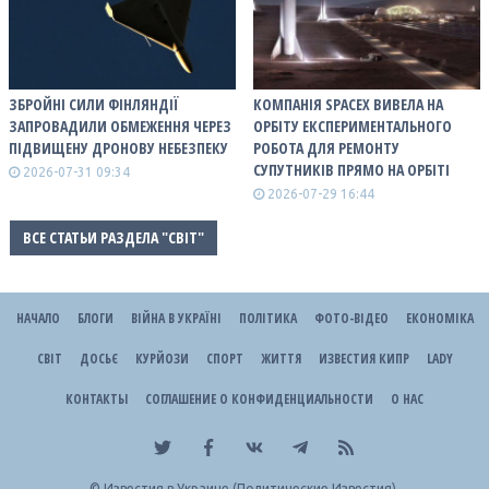
ЗБРОЙНІ СИЛИ ФІНЛЯНДІЇ
КОМПАНІЯ SPACEX ВИВЕЛА НА
ЗАПРОВАДИЛИ ОБМЕЖЕННЯ ЧЕРЕЗ
ОРБІТУ ЕКСПЕРИМЕНТАЛЬНОГО
ПІДВИЩЕНУ ДРОНОВУ НЕБЕЗПЕКУ
РОБОТА ДЛЯ РЕМОНТУ
СУПУТНИКІВ ПРЯМО НА ОРБІТІ
2026-07-31 09:34
2026-07-29 16:44
ВСЕ СТАТЬИ РАЗДЕЛА "СВІТ"
НАЧАЛО
БЛОГИ
ВІЙНА В УКРАЇНІ
ПОЛІТИКА
ФОТО-ВІДЕО
ЕКОНОМІКА
СВІТ
ДОСЬЄ
КУРЙОЗИ
СПОРТ
ЖИТТЯ
ИЗВЕСТИЯ КИПР
LADY
КОНТАКТЫ
СОГЛАШЕНИЕ О КОНФИДЕНЦИАЛЬНОСТИ
О НАС
©
Известия в Украине (Политические Известия).