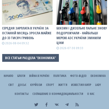
СЕРЕДНЯ ЗАРПЛАТА В УКРАЇНІ ЗА
БЕНЗИН І ДИЗЕЛЬНЕ ПАЛЬНЕ ЗНОВУ
ОСТАННІЙ МІСЯЦЬ ЗРОСЛА МАЙЖЕ
ПОДОРОЖЧАЛИ - НАЙБІЛЬШІ
ДО 33 ТИСЯЧ ГРИВЕНЬ
МЕРЕЖІ АЗС УКРАЇНИ ЗМІНИЛИ
ЦІНИ
2026-08-04 09:32
2026-07-30 09:33
ВСЕ СТАТЬИ РАЗДЕЛА "ЕКОНОМІКА"
НАЧАЛО
БЛОГИ
ВІЙНА В УКРАЇНІ
ПОЛІТИКА
ФОТО-ВІДЕО
ЕКОНОМІКА
СВІТ
ДОСЬЄ
КУРЙОЗИ
СПОРТ
ЖИТТЯ
ИЗВЕСТИЯ КИПР
LADY
КОНТАКТЫ
СОГЛАШЕНИЕ О КОНФИДЕНЦИАЛЬНОСТИ
О НАС