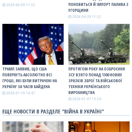
ПОНОВИТЬСЯ Й ІМПОРТ ПАЛИВА З
2026-06-09 11:33
УГОРЩИНИ
2026-04-29 11:35
ТРАМП ЗАЯВИВ, ЩО США
ПРОТЯГОМ РОКУ НА ОЗБРОЄННЯ
ПОВЕРНУТЬ АБСОЛЮТНО ВСІ
ЗСУ ВЗЯТО ПОНАД 1300 НОВИХ
ГРОШІ, ЯКІ БУЛИ ВИТРАЧЕНІ НА
ЗРАЗКІВ ЗБРОЇ ТА ВІЙСЬКОВОЇ
УКРАЇНУ ЗА ЧАСІВ БАЙДЕНА
ТЕХНІКИ УКРАЇНСЬКОГО
ВИРОБНИЦТВА
2026-01-10 16:47
2026-01-07 13:34
ЕЩЕ НОВОСТИ В РАЗДЕЛЕ "ВІЙНА В УКРАЇНІ"