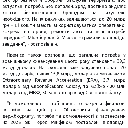
Сектор безпеки й оборони. Заслухав інформацію про
актуальні потреби. Без деталей. Уряд постійно виділяє
кошти безпосередньо бригадам на закупівлю
необхідного. На їх рахунках залишаються до 20 млрд
грн - ці кошти мають використовуватися оперативно,
зокрема на дрони, ремонти авто та інші потреби
передової. Міноборони й Мінфін отримали відповідні
завдання", - розповів він.
Прем'єр також розповів, що загальна потреба у
зовнішньому фінансування цього року становить 39,3
млрд доларів. На сьогодні вже залучено понад 20
млрд доларів, з яких 15,8 млрд доларів за механізмом
Extraordinary Revenue Acceleration (ERA), 3,7 млрд
доларів від Європейського Союзу, та майже 400 млн
доларів від МВФ, 50 млн доларів від Світового банку.
"Є домовленості, щоб повністю закрити фінансові
потреби на цей рік. Обговорили фінансування
держбюджету, потреби та домовленості з партнерами
на 2026 рік. Перед Мінфіном поставлені відповідні