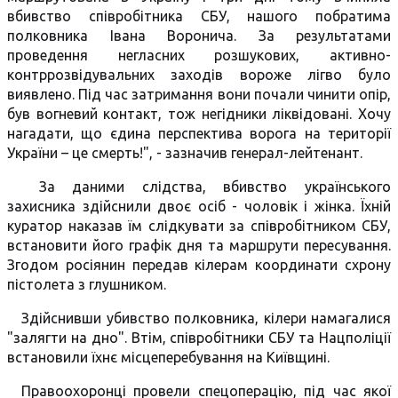
вбивство співробітника СБУ, нашого побратима
полковника Івана Воронича. За результатами
проведення негласних розшукових, активно-
контррозвідувальних заходів вороже лігво було
виявлено. Під час затримання вони почали чинити опір,
був вогневий контакт, тож негідники ліквідовані. Хочу
нагадати, що єдина перспектива ворога на території
України – це смерть!", - зазначив генерал-лейтенант.
За даними слідства, вбивство українського
захисника здійснили двоє осіб - чоловік і жінка. Їхній
куратор наказав їм слідкувати за співробітником СБУ,
встановити його графік дня та маршрути пересування.
Згодом росіянин передав кілерам координати схрону
пістолета з глушником.
Здійснивши убивство полковника, кілери намагалися
"залягти на дно". Втім, співробітники СБУ та Нацполіції
встановили їхнє місцеперебування на Київщині.
Правоохоронці провели спецоперацію, під час якої