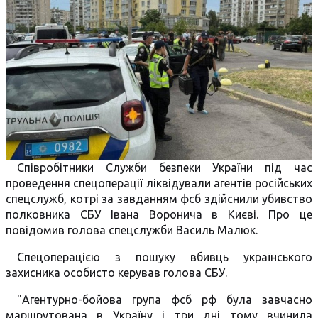
Співробітники Служби безпеки України під час
проведення спецоперації ліквідували агентів російських
спецслужб, котрі за завданням фсб здійснили убивство
полковника СБУ Івана Воронича в Києві. Про це
повідомив голова спецслужби Василь Малюк.
Спецоперацією з пошуку вбивць українського
захисника особисто керував голова СБУ.
"Агентурно-бойова група фсб рф була завчасно
маршрутована в Україну і три дні тому вчинила