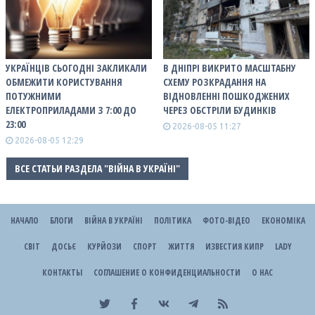
УКРАЇНЦІВ СЬОГОДНІ ЗАКЛИКАЛИ
В ДНІПРІ ВИКРИТО МАСШТАБНУ
ОБМЕЖИТИ КОРИСТУВАННЯ
СХЕМУ РОЗКРАДАННЯ НА
ПОТУЖНИМИ
ВІДНОВЛЕННІ ПОШКОДЖЕНИХ
ЕЛЕКТРОПРИЛАДАМИ З 7:00 ДО
ЧЕРЕЗ ОБСТРІЛИ БУДИНКІВ
23:00
2026-08-05 11:27
2026-08-05 12:29
ВСЕ СТАТЬИ РАЗДЕЛА "ВІЙНА В УКРАЇНІ"
НАЧАЛО
БЛОГИ
ВІЙНА В УКРАЇНІ
ПОЛІТИКА
ФОТО-ВІДЕО
ЕКОНОМІКА
СВІТ
ДОСЬЄ
КУРЙОЗИ
СПОРТ
ЖИТТЯ
ИЗВЕСТИЯ КИПР
LADY
КОНТАКТЫ
СОГЛАШЕНИЕ О КОНФИДЕНЦИАЛЬНОСТИ
О НАС