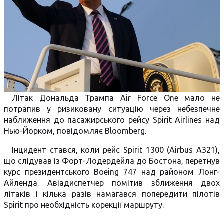
Літак Дональда Трампа Air Force One мало не
потрапив у ризиковану ситуацію через небезпечне
наближення до пасажирського рейсу Spirit Airlines над
Нью-Йорком, повідомляє Bloomberg.
Інцидент стався, коли рейс Spirit 1300 (Airbus A321),
що слідував із Форт-Лодердейла до Бостона, перетнув
курс президентського Boeing 747 над районом Лонг-
Айленда. Авіадиспетчер помітив зближення двох
літаків і кілька разів намагався попередити пілотів
Spirit про необхідність корекції маршруту.