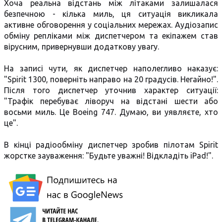
Хоча реальна відстань між літаками залишалася
безпечною - кілька миль, ця ситуація викликала
активне обговорення у соціальних мережах. Аудіозапис
обміну репліками між диспетчером та екіпажем став
вірусним, привернувши додаткову увагу.
На записі чути, як диспетчер наполегливо наказує:
"Spirit 1300, поверніть направо на 20 градусів. Негайно!".
Після того диспетчер уточнив характер ситуації:
"Трафік перебуває ліворуч на відстані шести або
восьми миль. Це Boeing 747. Думаю, ви уявляєте, хто
це".
В кінці радіообміну диспетчер зробив пілотам Spirit
жорстке зауваження: "Будьте уважні! Відкладіть iPad!".