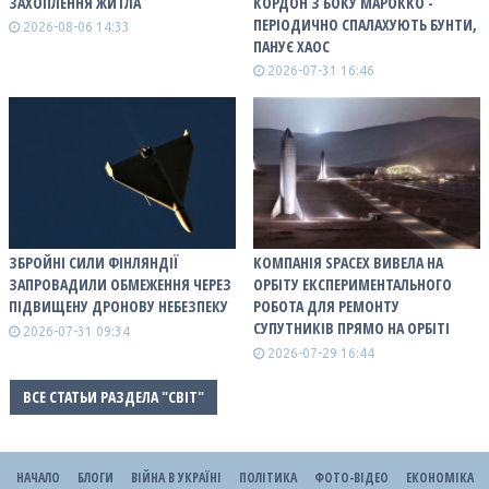
ЗАХОПЛЕННЯ ЖИТЛА
КОРДОН З БОКУ МАРОККО -
ПЕРІОДИЧНО СПАЛАХУЮТЬ БУНТИ,
2026-08-06 14:33
ПАНУЄ ХАОС
2026-07-31 16:46
ЗБРОЙНІ СИЛИ ФІНЛЯНДІЇ
КОМПАНІЯ SPACEX ВИВЕЛА НА
ЗАПРОВАДИЛИ ОБМЕЖЕННЯ ЧЕРЕЗ
ОРБІТУ ЕКСПЕРИМЕНТАЛЬНОГО
ПІДВИЩЕНУ ДРОНОВУ НЕБЕЗПЕКУ
РОБОТА ДЛЯ РЕМОНТУ
СУПУТНИКІВ ПРЯМО НА ОРБІТІ
2026-07-31 09:34
2026-07-29 16:44
ВСЕ СТАТЬИ РАЗДЕЛА "СВІТ"
НАЧАЛО
БЛОГИ
ВІЙНА В УКРАЇНІ
ПОЛІТИКА
ФОТО-ВІДЕО
ЕКОНОМІКА