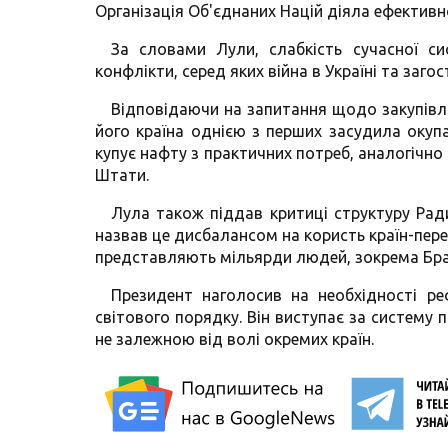
Організація Об'єднаних Націй діяла ефективно
За словами Лули, слабкість сучасної с
конфлікти, серед яких війна в Україні та загост
Відповідаючи на запитання щодо закупівлі 
його країна однією з перших засудила окупац
купує нафту з практичних потреб, аналогічно 
Штати.
Лула також піддав критиці структуру Ради
назвав це дисбалансом на користь країн-перем
представляють мільярди людей, зокрема Брази
Президент наголосив на необхідності р
світового порядку. Він виступає за систему п
не залежною від волі окремих країн.