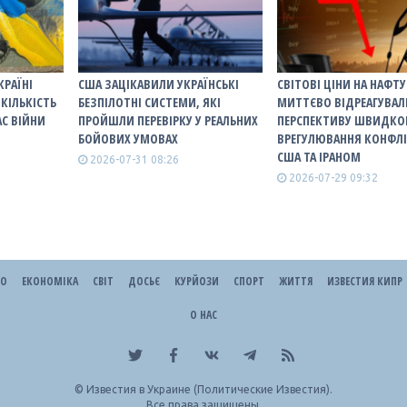
КРАЇНІ
США ЗАЦІКАВИЛИ УКРАЇНСЬКІ
СВІТОВІ ЦІНИ НА НАФТУ
КІЛЬКІСТЬ
БЕЗПІЛОТНІ СИСТЕМИ, ЯКІ
МИТТЄВО ВІДРЕАГУВАЛ
АС ВІЙНИ
ПРОЙШЛИ ПЕРЕВІРКУ У РЕАЛЬНИХ
ПЕРСПЕКТИВУ ШВИДКО
БОЙОВИХ УМОВАХ
ВРЕГУЛЮВАННЯ КОНФЛІ
США ТА ІРАНОМ
2026-07-31 08:26
2026-07-29 09:32
ЕО
ЕКОНОМІКА
СВІТ
ДОСЬЄ
КУРЙОЗИ
СПОРТ
ЖИТТЯ
ИЗВЕСТИЯ КИПР
О НАС
©
Известия в Украине (Политические Известия).
Все права защищены.