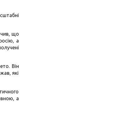
сштабні
ачив, що
росію, а
получені
ето. Він
жав, які
тичного
ивною, а