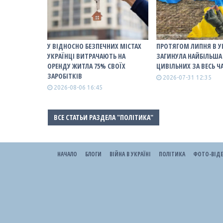
У ВІДНОСНО БЕЗПЕЧНИХ МІСТАХ
ПРОТЯГОМ ЛИПНЯ В У
УКРАЇНЦІ ВИТРАЧАЮТЬ НА
ЗАГИНУЛА НАЙБІЛЬША 
ОРЕНДУ ЖИТЛА 75% СВОЇХ
ЦИВІЛЬНИХ ЗА ВЕСЬ Ч
ЗАРОБІТКІВ
2026-07-31 12:35
2026-08-06 16:45
ВСЕ СТАТЬИ РАЗДЕЛА "ПОЛІТИКА"
НАЧАЛО
БЛОГИ
ВІЙНА В УКРАЇНІ
ПОЛІТИКА
ФОТО-ВІД