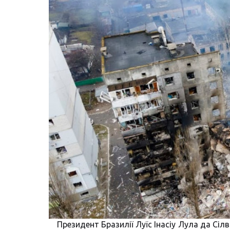
Президент Бразилії Луїс Інасіу Лула да Сіл