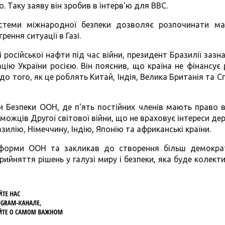
. Таку заяву він зробив в інтерв'ю для BBC.
истеми міжнародної безпеки дозволяє розпочинати ма
рення ситуації в Газі.
російської нафти під час війни, президент Бразилії зазн
ію України росією. Він пояснив, що країна не фінансує 
до того, як це роблять Китай, Індія, Велика Британія та С
 Безпеки ООН, де п'ять постійних членів мають право в
ожців Другої світової війни, що не враховує інтереси дер
лію, Німеччину, Індію, Японію та африканські країни.
еформи ООН та закликав до створення більш демокра
рийняття рішень у галузі миру і безпеки, яка буде колект