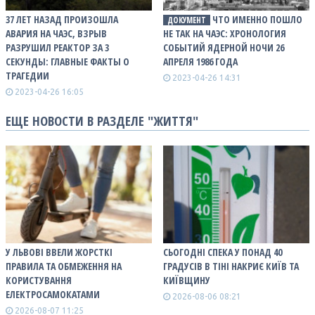
37 ЛЕТ НАЗАД ПРОИЗОШЛА
ЧТО ИМЕННО ПОШЛО
ДОКУМЕНТ
АВАРИЯ НА ЧАЭС, ВЗРЫВ
НЕ ТАК НА ЧАЭС: ХРОНОЛОГИЯ
РАЗРУШИЛ РЕАКТОР ЗА 3
СОБЫТИЙ ЯДЕРНОЙ НОЧИ 26
СЕКУНДЫ: ГЛАВНЫЕ ФАКТЫ О
АПРЕЛЯ 1986 ГОДА
ТРАГЕДИИ
2023-04-26 14:31
2023-04-26 16:05
ЕЩЕ НОВОСТИ В РАЗДЕЛЕ "ЖИТТЯ"
У ЛЬВОВІ ВВЕЛИ ЖОРСТКІ
СЬОГОДНІ СПЕКА У ПОНАД 40
ПРАВИЛА ТА ОБМЕЖЕННЯ НА
ГРАДУСІВ В ТІНІ НАКРИЄ КИЇВ ТА
КОРИСТУВАННЯ
КИЇВЩИНУ
ЕЛЕКТРОСАМОКАТАМИ
2026-08-06 08:21
2026-08-07 11:25