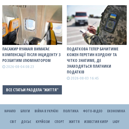
ПАСАЖИР RYANAIR ВИМАГАЄ
ПОДАТКОВА ТЕПЕР БАЧИТИМЕ
КОМПЕНСАЦІЇ ПІСЛЯ ІНЦИДЕНТУ З
КОЖЕН ПЕРЕТИН КОРДОНУ ТА
РОЗБИТИМ ІЛЮМІНАТОРОМ
ЧІТКО ЗНАТИМЕ, ДЕ
ЗНАХОДЯТЬСЯ ПЛАТНИКИ
2026-08-04 08:23
ПОДАТКІВ
2026-08-03 16:45
ВСЕ СТАТЬИ РАЗДЕЛА "ЖИТТЯ"
НАЧАЛО
БЛОГИ
ВІЙНА В УКРАЇНІ
ПОЛІТИКА
ФОТО-ВІДЕО
ЕКОНОМІКА
СВІТ
ДОСЬЄ
КУРЙОЗИ
СПОРТ
ЖИТТЯ
ИЗВЕСТИЯ КИПР
LADY