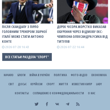
ПІСЛЯ СКАНДАЛУ З ПІРЛО
ДЕРЕК ЧІСОРА ЖОРСТКО ВИКАЗАВ
ГОЛОВНИМ ТРЕНЕРОМ ЗБІРНОЇ
ОБУРЕННЯ ЧЕРЕЗ ВІДМОВУ ЕКС-
ІТАЛІЇ МОЖЕ СТАТИ АНТОНІО
ЧЕМПІОНА ОЛЕКСАНДРА УСИКА ВІД
КОНТЕ
ТИТУЛІВ
2026-07-28 16:43
2026-07-22 16:44
ВСЕ СТАТЬИ РАЗДЕЛА "СПОРТ"
НАЧАЛО
БЛОГИ
ВІЙНА В УКРАЇНІ
ПОЛІТИКА
ФОТО-ВІДЕО
ЕКОНОМІКА
СВІТ
ДОСЬЄ
КУРЙОЗИ
СПОРТ
ЖИТТЯ
ИЗВЕСТИЯ КИПР
LADY
КОНТАКТЫ
СОГЛАШЕНИЕ О КОНФИДЕНЦИАЛЬНОСТИ
О НАС