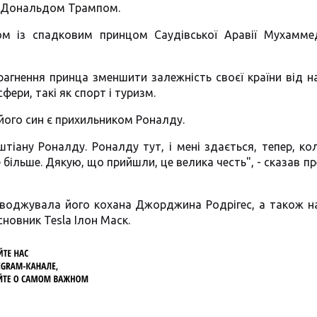
А Дональдом Трампом.
ом із спадковим принцом Саудівської Аравії Мухамме
рагнення принца зменшити залежність своєї країни від 
фери, такі як спорт і туризм.
 його син є прихильником Роналду.
штіану Роналду. Роналду тут, і мені здається, тепер, ко
 більше. Дякую, що прийшли, це велика честь", - сказав п
оводжувала його кохана Джорджина Родрігес, а також н
новник Tesla Ілон Маск.