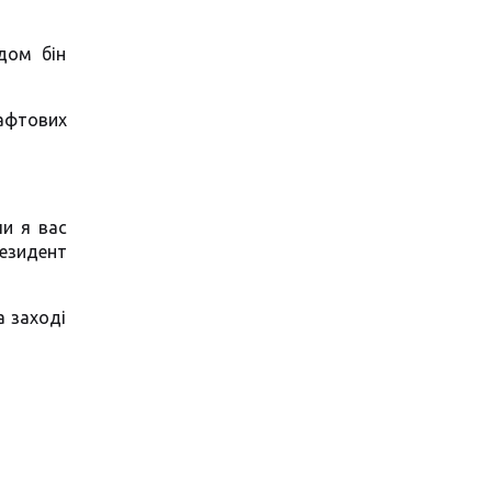
дом бін
нафтових
ли я вас
резидент
а заході