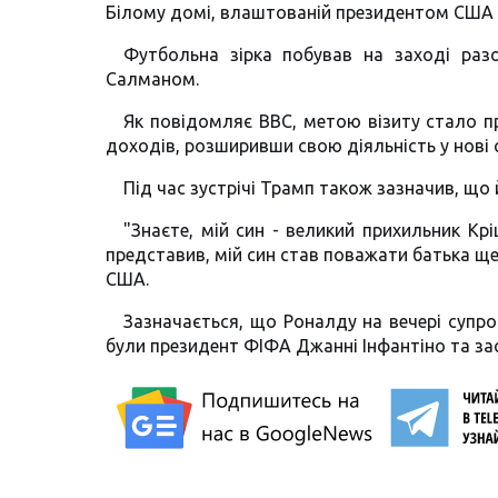
Білому домі, влаштованій президентом СШ
Футбольна зірка побував на заході раз
Салманом.
Як повідомляє BBC, метою візиту стало п
доходів, розширивши свою діяльність у нові с
Під час зустрічі Трамп також зазначив, що
"Знаєте, мій син - великий прихильник Крі
представив, мій син став поважати батька ще
США.
Зазначається, що Роналду на вечері супр
були президент ФІФА Джанні Інфантіно та зас