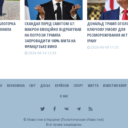
БЛОГЕРКА
СКАНДАЛ ПЕРЕД САМІТОМ G7:
ДОНАЛЬД ТРАМП ОГОЛ
МІНИЛА
МАКРОН ЕМОЦІЙНО ВІДРЕАГУВАВ
КЛЮЧОВУ УМОВУ ДЛЯ
НА ПОГРОЗИ ТРАМПА
РОЗМОРОЖУВАННЯ АКТ
ЗАПРОВАДИТИ 100% МИТА НА
ІРАНУ
ФРАНЦУЗЬКЕ ВИНО
2026-06-09 11:33
2026-06-16 12:30
ЕО
ЕКОНОМІКА
СВІТ
ДОСЬЄ
КУРЙОЗИ
СПОРТ
ЖИТТЯ
ИЗВЕСТИЯ КИПР
О НАС
©
Известия в Украине (Политические Известия).
Все права защищены.