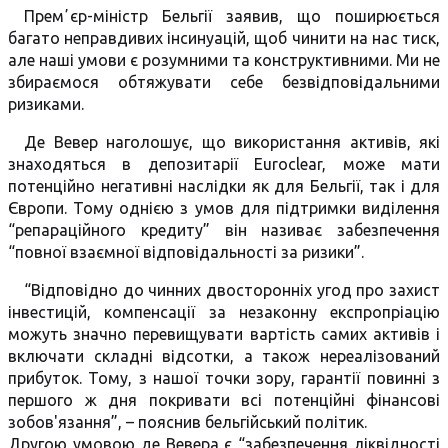
Премʼєр-міністр Бельгії заявив, що поширюється
багато неправдивих інсинуацій, щоб чинити на нас тиск,
але наші умови є розумними та конструктивними. Ми не
збираємося обтяжувати себе безвідповідальними
ризиками.
Де Вевер наголошує, що використання активів, які
знаходяться в депозитарії Euroclear, може мати
потенційно негативні наслідки як для Бельгії, так і для
Європи. Тому однією з умов для підтримки виділення
“репараційного кредиту” він називає забезпечення
“повної взаємної відповідальності за ризики”.
“Відповідно до чинних двосторонніх угод про захист
інвестицій, компенсації за незаконну експропріацію
можуть значно перевищувати вартість самих активів і
включати складні відсотки, а також нереалізований
прибуток. Тому, з нашої точки зору, гарантії повинні з
першого ж дня покривати всі потенційні фінансові
зобов'язання”, – пояснив бельгійський політик.
Другою умовою де Вевера є “забезпечення ліквідності