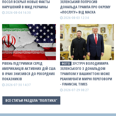
ПОСОЛ ВСКРЫЛ НОВЫЕ ФАКТЫ
ЗЕЛЕНСЬКИЙ ПОПРОСИВ
НАРУШЕНИЙ В МИД УКРАИНЫ
ДОНАЛЬДА ТРАМПА ПРО ОКРЕМУ
«ПОСЛУГУ» ВІД МАСКА
2026-08-04 16:30
2026-08-03 12:34
РІВЕНЬ ПІДТРИМКИ СЕРЕД
ЗУСТРІЧ ВОЛОДИМИРА
ФОТО
АМЕРИКАНЦІВ АКТИВНИХ ДІЙ США
ЗЕЛЕНСЬКОГО З ДОНАЛЬДОМ
В ІРАНІ ЗНИЗИВСЯ ДО РЕКОРДНИХ
ТРАМПОМ У ВАШИНГТОНІ МОЖЕ
ПОКАЗНИКІВ
РЕАНІМУВАТИ МИРНІ ПЕРЕГОВОРИ
- FINANCIAL TIMES
2026-07-30 14:37
2026-07-29 08:27
ВСЕ СТАТЬИ РАЗДЕЛА "ПОЛІТИКА"