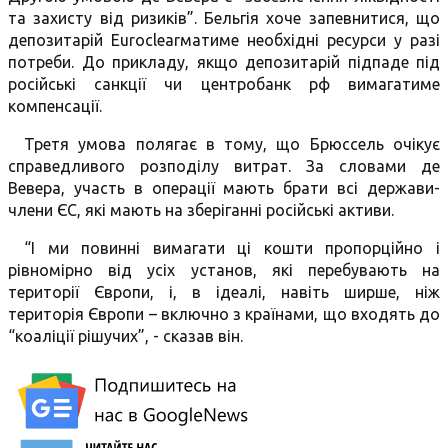
та захисту від ризиків”. Бельгія хоче запевнитися, що
депозитарій Euroclearматиме необхідні ресурси у разі
потреби. До прикладу, якщо депозитарій підпаде під
російські санкції чи центробанк рф вимагатиме
компенсації.
Третя умова полягає в тому, що Брюссель очікує
справедливого розподілу витрат. За словами де
Вевера, участь в операції мають брати всі держави-
члени ЄС, які мають на зберіганні російські активи.
“І ми повинні вимагати ці кошти пропорційно і
рівномірно від усіх установ, які перебувають на
території Європи, і, в ідеалі, навіть ширше, ніж
територія Європи – включно з країнами, що входять до
“коаліції рішучих”, - сказав він.