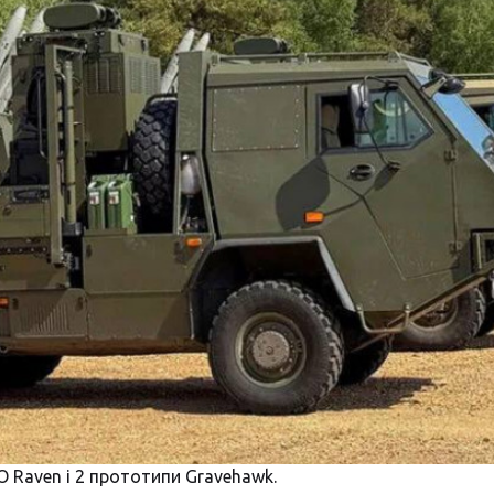
О Raven і 2 прототипи Gravehawk.