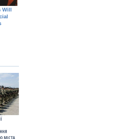
ІЇ
ННЯ
Ю МІСТА