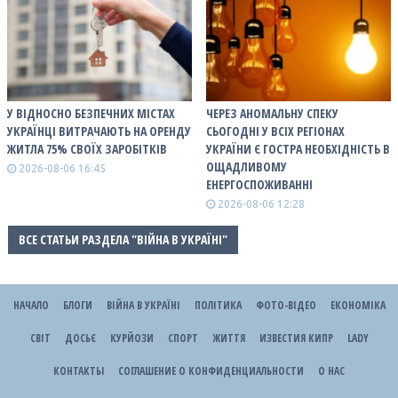
У ВІДНОСНО БЕЗПЕЧНИХ МІСТАХ
ЧЕРЕЗ АНОМАЛЬНУ СПЕКУ
УКРАЇНЦІ ВИТРАЧАЮТЬ НА ОРЕНДУ
СЬОГОДНІ У ВСІХ РЕГІОНАХ
ЖИТЛА 75% СВОЇХ ЗАРОБІТКІВ
УКРАЇНИ Є ГОСТРА НЕОБХІДНІСТЬ В
ОЩАДЛИВОМУ
2026-08-06 16:45
ЕНЕРГОСПОЖИВАННІ
2026-08-06 12:28
ВСЕ СТАТЬИ РАЗДЕЛА "ВІЙНА В УКРАЇНІ"
НАЧАЛО
БЛОГИ
ВІЙНА В УКРАЇНІ
ПОЛІТИКА
ФОТО-ВІДЕО
ЕКОНОМІКА
СВІТ
ДОСЬЄ
КУРЙОЗИ
СПОРТ
ЖИТТЯ
ИЗВЕСТИЯ КИПР
LADY
КОНТАКТЫ
СОГЛАШЕНИЕ О КОНФИДЕНЦИАЛЬНОСТИ
О НАС