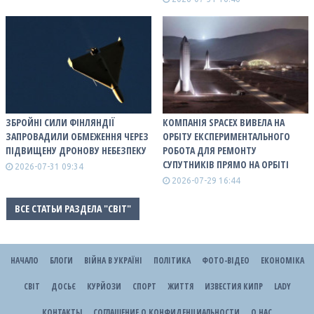
ЗБРОЙНІ СИЛИ ФІНЛЯНДІЇ
КОМПАНІЯ SPACEX ВИВЕЛА НА
ЗАПРОВАДИЛИ ОБМЕЖЕННЯ ЧЕРЕЗ
ОРБІТУ ЕКСПЕРИМЕНТАЛЬНОГО
ПІДВИЩЕНУ ДРОНОВУ НЕБЕЗПЕКУ
РОБОТА ДЛЯ РЕМОНТУ
СУПУТНИКІВ ПРЯМО НА ОРБІТІ
2026-07-31 09:34
2026-07-29 16:44
ВСЕ СТАТЬИ РАЗДЕЛА "СВІТ"
НАЧАЛО
БЛОГИ
ВІЙНА В УКРАЇНІ
ПОЛІТИКА
ФОТО-ВІДЕО
ЕКОНОМІКА
СВІТ
ДОСЬЄ
КУРЙОЗИ
СПОРТ
ЖИТТЯ
ИЗВЕСТИЯ КИПР
LADY
КОНТАКТЫ
СОГЛАШЕНИЕ О КОНФИДЕНЦИАЛЬНОСТИ
О НАС