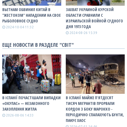
ВЬЕТНАМ ОБВИНИЛ КИТАЙ В
ЗАХВАТ УКРАИНОЙ КУРСКОЙ
"ЖЕСТОКОМ" НАПАДЕНИИ НА СВОЕ
ОБЛАСТИ СРАВНИЛИ С
РЫБОЛОВНОЕ СУДНО
ИЗРАИЛЬСКОЙ ВОЙНОЙ СУДНОГО
ДНЯ 1973 ГОДА
2024-10-04 11:32
2024-08-26 15:39
ЕЩЕ НОВОСТИ В РАЗДЕЛЕ "СВІТ"
В ІСПАНІЇ ПОЧАСТІШАЛИ ВИПАДКИ
В ІСПАНІЇ МАЙЖЕ П'ЯТДЕСЯТ
«ОКУПАС» — НЕЗАКОННОГО
ТИСЯЧ МІГРАНТІВ ПРОРВАЛИ
ЗАХОПЛЕННЯ ЖИТЛА
КОРДОН З БОКУ МАРОККО -
ПЕРІОДИЧНО СПАЛАХУЮТЬ БУНТИ,
2026-08-06 14:33
ПАНУЄ ХАОС
2026-07-31 16:46