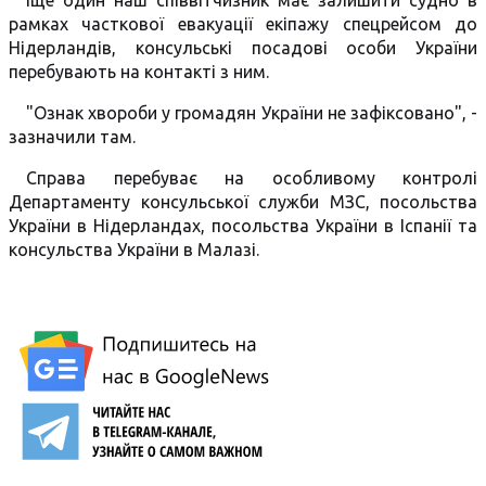
Іще один наш співвітчизник має залишити судно в
рамках часткової евакуації екіпажу спецрейсом до
Нідерландів, консульські посадові особи України
перебувають на контакті з ним.
"Ознак хвороби у громадян України не зафіксовано", -
зазначили там.
Справа перебуває на особливому контролі
Департаменту консульської служби МЗС, посольства
України в Нідерландах, посольства України в Іспанії та
консульства України в Малазі.