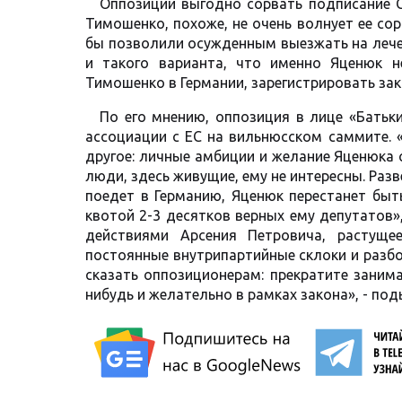
Оппозиции выгодно сорвать подписание С
Тимошенко, похоже, не очень волнует ее со
бы позволили осужденным выезжать на лечен
и такого варианта, что именно Яценюк н
Тимошенко в Германии, зарегистрировать за
По его мнению, оппозиция в лице «Батьк
ассоциации с ЕС на вильнюсском саммите. «
другое: личные амбиции и желание Яценюка 
люди, здесь живущие, ему не интересны. Разв
поедет в Германию, Яценюк перестанет быт
квотой 2-3 десятков верных ему депутатов
действиями Арсения Петровича, растуще
постоянные внутрипартийные склоки и разбор
сказать оппозиционерам: прекратите заним
нибудь и желательно в рамках закона», - по