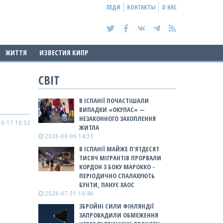
ЛЕДИ
КОНТАКТЫ
О НАС
ЖИТТЯ
ИЗВЕСТИЯ КИПР
СВІТ
В ІСПАНІЇ ПОЧАСТІШАЛИ
ВИПАДКИ «ОКУПАС» —
НЕЗАКОННОГО ЗАХОПЛЕННЯ
0-17 16:32
ЖИТЛА
2026-08-06 14:33
В ІСПАНІЇ МАЙЖЕ П'ЯТДЕСЯТ
ТИСЯЧ МІГРАНТІВ ПРОРВАЛИ
КОРДОН З БОКУ МАРОККО -
ПЕРІОДИЧНО СПАЛАХУЮТЬ
БУНТИ, ПАНУЄ ХАОС
2026-07-31 16:46
ЗБРОЙНІ СИЛИ ФІНЛЯНДІЇ
ЗАПРОВАДИЛИ ОБМЕЖЕННЯ