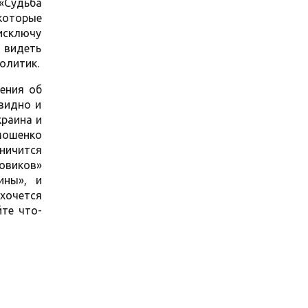
«Судьба
 которые
 исключу
 видеть
олитик.
ения об
евидно и
краина и
имошенко
ничится
товиков»
ины», и
 хочется
те что-