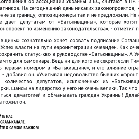
оглашения об ассоциации Украины и ЕС, считают в ПР. 
ратников. На сегодняшний день никаких законопроектов,
ие за границу, оппозиционеры так и не предложили. Не
е дает депутатам от «Батькивщины», которые хотят
конопроект по изменению законодательства», - отметил п
ивщины» сознательно хочет сорвать подписание Соглаш
Успех власти на пути евроинтеграции очевиден. Как оч
сохранить статус-кво в руководстве «Батькивщины». А У
е что для самопиара. Ведь ни для кого не секрет: если Т
ь первым номером в «Батькивщине», и его влияние огра
», - добавил он. «Учитывая недовольство бывших «фрон
е количество депутатов, исключенных из «Батькивщ
ки, шансы на лидерство у него не очень велики. Так что
аться демагогией и обманывать граждан Украины! Делай
дытожил он.