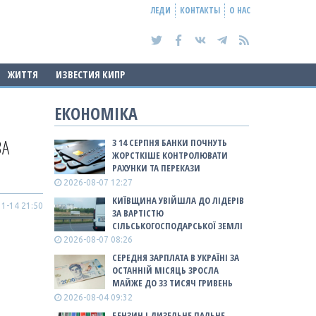
ЛЕДИ
КОНТАКТЫ
О НАС
ЖИТТЯ
ИЗВЕСТИЯ КИПР
ЕКОНОМІКА
ЗА
З 14 СЕРПНЯ БАНКИ ПОЧНУТЬ
ЖОРСТКІШЕ КОНТРОЛЮВАТИ
РАХУНКИ ТА ПЕРЕКАЗИ
2026-08-07 12:27
КИЇВЩИНА УВІЙШЛА ДО ЛІДЕРІВ
1-14 21:50
ЗА ВАРТІСТЮ
СІЛЬСЬКОГОСПОДАРСЬКОЇ ЗЕМЛІ
2026-08-07 08:26
СЕРЕДНЯ ЗАРПЛАТА В УКРАЇНІ ЗА
ОСТАННІЙ МІСЯЦЬ ЗРОСЛА
МАЙЖЕ ДО 33 ТИСЯЧ ГРИВЕНЬ
2026-08-04 09:32
БЕНЗИН І ДИЗЕЛЬНЕ ПАЛЬНЕ