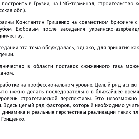
 построить в Грузии, на LNG-терминал, строительство 
кая обл.).
краины Константин Грищенко на совместном брифинге с
губом Еюбовым после заседания украинско-азербайд
ничеству.
седании эта тема обсуждалась, однако, для принятия ка
дении.
дничество в области поставок сжиженного газа може
жаном.
оработке на профессиональном уровне. Целый ряд аспек
 что нужно делать последовательно в ближайшее время
ровень стратегической перспективы. Это невозможно
. Здесь целый ряд факторов, который необходимо учиты
я динамика и реальные перспективы реализации таких пл
 Грищенко.