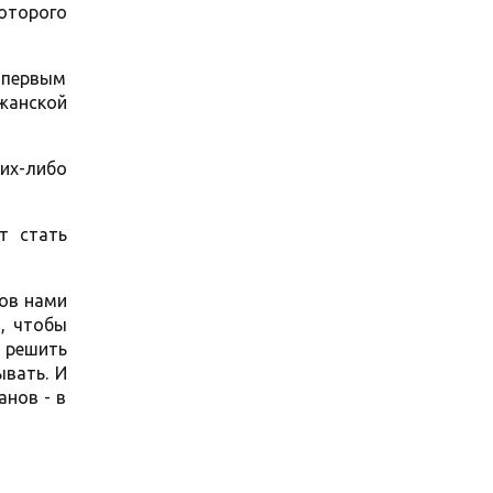
которого
 первым
жанской
ких-либо
т стать
тов нами
, чтобы
 решить
вать. И
анов - в