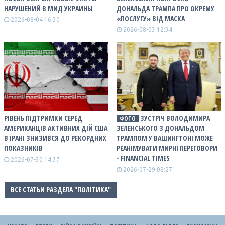
НАРУШЕНИЙ В МИД УКРАИНЫ
ДОНАЛЬДА ТРАМПА ПРО ОКРЕМУ
«ПОСЛУГУ» ВІД МАСКА
2026-08-04 16:30
2026-08-03 12:34
РІВЕНЬ ПІДТРИМКИ СЕРЕД
ЗУСТРІЧ ВОЛОДИМИРА
ФОТО
АМЕРИКАНЦІВ АКТИВНИХ ДІЙ США
ЗЕЛЕНСЬКОГО З ДОНАЛЬДОМ
В ІРАНІ ЗНИЗИВСЯ ДО РЕКОРДНИХ
ТРАМПОМ У ВАШИНГТОНІ МОЖЕ
ПОКАЗНИКІВ
РЕАНІМУВАТИ МИРНІ ПЕРЕГОВОРИ
- FINANCIAL TIMES
2026-07-30 14:37
2026-07-29 08:27
ВСЕ СТАТЬИ РАЗДЕЛА "ПОЛІТИКА"