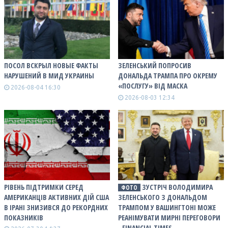
ПОСОЛ ВСКРЫЛ НОВЫЕ ФАКТЫ
ЗЕЛЕНСЬКИЙ ПОПРОСИВ
НАРУШЕНИЙ В МИД УКРАИНЫ
ДОНАЛЬДА ТРАМПА ПРО ОКРЕМУ
«ПОСЛУГУ» ВІД МАСКА
2026-08-04 16:30
2026-08-03 12:34
РІВЕНЬ ПІДТРИМКИ СЕРЕД
ЗУСТРІЧ ВОЛОДИМИРА
ФОТО
АМЕРИКАНЦІВ АКТИВНИХ ДІЙ США
ЗЕЛЕНСЬКОГО З ДОНАЛЬДОМ
В ІРАНІ ЗНИЗИВСЯ ДО РЕКОРДНИХ
ТРАМПОМ У ВАШИНГТОНІ МОЖЕ
ПОКАЗНИКІВ
РЕАНІМУВАТИ МИРНІ ПЕРЕГОВОРИ
- FINANCIAL TIMES