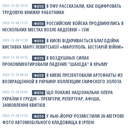
2023-12-05 19:15
В ПФУ РАССКАЗАЛИ, КАК ОЦИФРОВАТЬ
ФОТО
ТРУДОВУЮ КНИЖКУ РАБОТНИКА
2023-12-04 17:37
РОССИЙСКИЕ ВОЙСКА ПРОДВИНУЛИСЬ В
ФОТО
НЕСКОЛЬКИХ МЕСТАХ ВОЗЛЕ АВДЕЕВКИ – ISW
2023-12-04 12:38
В КИЄВІ ВІДКРИВАЄТЬСЯ БЛАГОДІЙНА
ФОТО
ВИСТАВКА МАРІЇ ЛЕВИТСЬКОЇ «МАРІУПОЛЬ. БЕСТІАРІЙ ВІЙНИ»
2023-11-30 19:15
В ВОЗДУШНЫХ СИЛАХ
ФОТО
ПРОКОММЕНТИРОВАЛИ ПАДЕНИЕ "ШАХЕДА" В КРЫМУ
2023-11-29 08:24
В КИЕВЕ ПРЕЗЕНТОВАЛИ АРТЕФАКТЫ ИЗ
ФОТО
ВОЗВРАЩЕННОЙ В УКРАИНУ КОЛЛЕКЦИИ СКИФСКОГО ЗОЛОТА
2023-11-24 16:01
ЩО ПОКАЖЕ НАЦІОНАЛЬНА ОПЕРА
ФОТО
УКРАЇНИ У ГРУДНІ - ПРЕМ’ЄРИ, РЕПЕРТУАР, АФІША,
ЗАМОВЛЕННЯ КВИТКІВ
2023-11-20 11:33
У НЬЮ-ЙОРКУ РОЗМІСТИЛИ 20-МЕТРОВЕ
ФОТО
ФОТО АВТОМОБІЛЬНОГО КЛАДОВИЩА В ІРПЕНІ