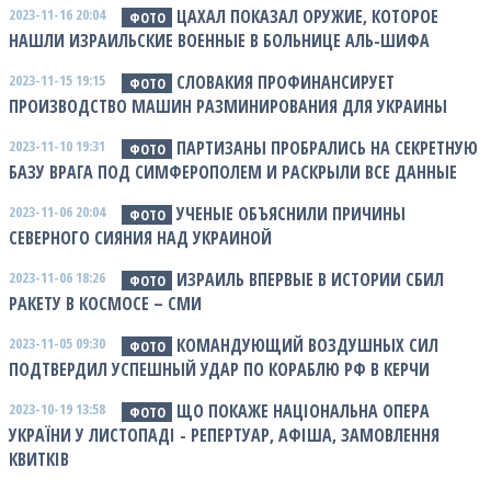
2023-11-16 20:04
ЦАХАЛ ПОКАЗАЛ ОРУЖИЕ, КОТОРОЕ
ФОТО
НАШЛИ ИЗРАИЛЬСКИЕ ВОЕННЫЕ В БОЛЬНИЦЕ АЛЬ-ШИФА
2023-11-15 19:15
СЛОВАКИЯ ПРОФИНАНСИРУЕТ
ФОТО
ПРОИЗВОДСТВО МАШИН РАЗМИНИРОВАНИЯ ДЛЯ УКРАИНЫ
2023-11-10 19:31
ПАРТИЗАНЫ ПРОБРАЛИСЬ НА СЕКРЕТНУЮ
ФОТО
БАЗУ ВРАГА ПОД СИМФЕРОПОЛЕМ И РАСКРЫЛИ ВСЕ ДАННЫЕ
2023-11-06 20:04
УЧЕНЫЕ ОБЪЯСНИЛИ ПРИЧИНЫ
ФОТО
СЕВЕРНОГО СИЯНИЯ НАД УКРАИНОЙ
2023-11-06 18:26
ИЗРАИЛЬ ВПЕРВЫЕ В ИСТОРИИ СБИЛ
ФОТО
РАКЕТУ В КОСМОСЕ – СМИ
2023-11-05 09:30
КОМАНДУЮЩИЙ ВОЗДУШНЫХ СИЛ
ФОТО
ПОДТВЕРДИЛ УСПЕШНЫЙ УДАР ПО КОРАБЛЮ РФ В КЕРЧИ
2023-10-19 13:58
ЩО ПОКАЖЕ НАЦІОНАЛЬНА ОПЕРА
ФОТО
УКРАЇНИ У ЛИСТОПАДІ - РЕПЕРТУАР, АФІША, ЗАМОВЛЕННЯ
КВИТКІВ