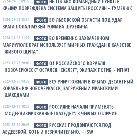
2024-01-06 09:30
НЕ ТОЛЬКО КОМАНДНЫЙ ПУНКТ: В
ФОТО
КРЫМУ ПОВРЕЖДЕНА СИСТЕМА ЗАЩИТЫ РОССИЯН – ГУМЕНЮК
2024-01-03 13:34
ВО ЛЬВОВСКОЙ ОБЛАСТИ ПОД УДАР
ФОТО
ВРАГА ПОПАЛ МУЗЕЙ РОМАНА ШУХЕВИЧА
2024-01-03 11:21
ВО ВРЕМЕННО ЗАХВАЧЕННОМ
ФОТО
МАРИУПОЛЕ ВРАГ ИСПОЛЬЗУЕТ МИРНЫХ ГРАЖДАН В КАЧЕСТВЕ
"ЖИВОГО ЩИТА"
2023-12-26 20:48
ОТ РОССИЙСКОГО КОРАБЛЯ
ФОТО
"НОВОЧЕРКАССК" ОСТАЛСЯ "СКЕЛЕТ", ЭКИПАЖ ПОГИБ, - ИГНАТ
2023-12-26 14:32
ВСУ УНИЧТОЖИЛИ В КРЫМУ ДЕСАНТНЫЙ
ФОТО
КОРАБЛЬ РФ НОВОЧЕРКАССК, ЗАГРУЖЕНЫЙ ИРАНСКИМИ
"ШАХЕДАМИ"
2023-12-19 18:26
РОССИЯНЕ НАЧАЛИ ПРИМЕНЯТЬ
ФОТО
"МОДЕРНИЗИРОВАННЫЕ ШАХЕДЫ": В ЧЕМ ИХ ОТЛИЧИЕ
2023-12-14 20:48
РУССКИЕ ПРОДВИГАЮТСЯ ПОД
ФОТО
АВДЕЕВКОЙ, ХОТЬ И НЕЗНАЧИТЕЛЬНО, – ISW