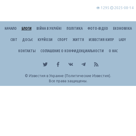
1295
2025-08-14
НАЧАЛО
БЛОГИ
ВІЙНА В УКРАЇНІ
ПОЛІТИКА
ФОТО-ВІДЕО
ЕКОНОМІКА
СВІТ
ДОСЬЄ
КУРЙОЗИ
СПОРТ
ЖИТТЯ
ИЗВЕСТИЯ КИПР
LADY
КОНТАКТЫ
СОГЛАШЕНИЕ О КОНФИДЕНЦИАЛЬНОСТИ
О НАС
©
Известия в Украине (Политические Известия).
Все права защищены.