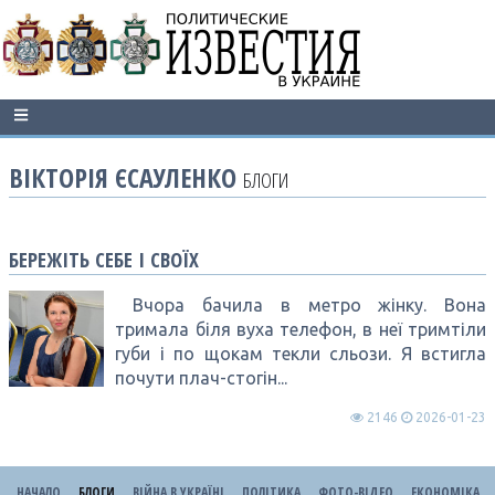
ВІКТОРІЯ ЄСАУЛЕНКО
БЛОГИ
БЕРЕЖІТЬ СЕБЕ І СВОЇХ
Вчора бачила в метро жінку. Вона
тримала біля вуха телефон, в неї тримтіли
губи і по щокам текли сльози. Я встигла
почути плач-стогін...
2146
2026-01-23
НАЧАЛО
БЛОГИ
ВІЙНА В УКРАЇНІ
ПОЛІТИКА
ФОТО-ВІДЕО
ЕКОНОМІКА