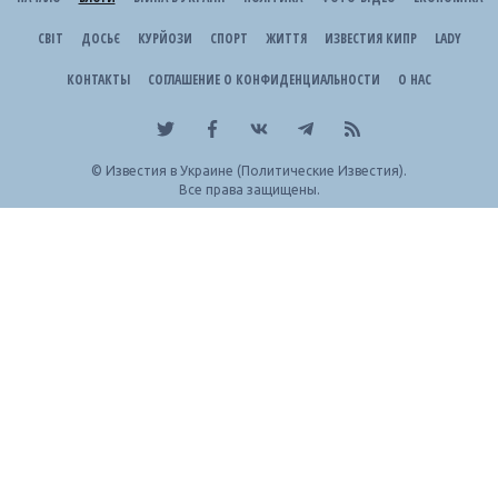
СВІТ
ДОСЬЄ
КУРЙОЗИ
СПОРТ
ЖИТТЯ
ИЗВЕСТИЯ КИПР
LADY
КОНТАКТЫ
СОГЛАШЕНИЕ О КОНФИДЕНЦИАЛЬНОСТИ
О НАС
©
Известия в Украине (Политические Известия).
Все права защищены.