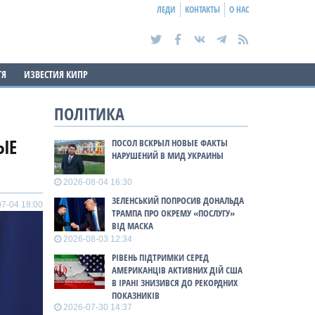
ЛЕДИ
КОНТАКТЫ
О НАС
ТЯ
ИЗВЕСТИЯ КИПР
ПОЛІТИКА
ЫЕ
ПОСОЛ ВСКРЫЛ НОВЫЕ ФАКТЫ
НАРУШЕНИЙ В МИД УКРАИНЫ
2026-08-04 16:30
ЗЕЛЕНСЬКИЙ ПОПРОСИВ ДОНАЛЬДА
7-04 18:00
ТРАМПА ПРО ОКРЕМУ «ПОСЛУГУ»
ВІД МАСКА
2026-08-03 12:34
РІВЕНЬ ПІДТРИМКИ СЕРЕД
АМЕРИКАНЦІВ АКТИВНИХ ДІЙ США
В ІРАНІ ЗНИЗИВСЯ ДО РЕКОРДНИХ
ПОКАЗНИКІВ
2026-07-30 14:37