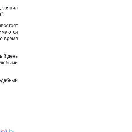
, заявил
".
ивостоят
имаются
во время
дый день
 любыми
судебный