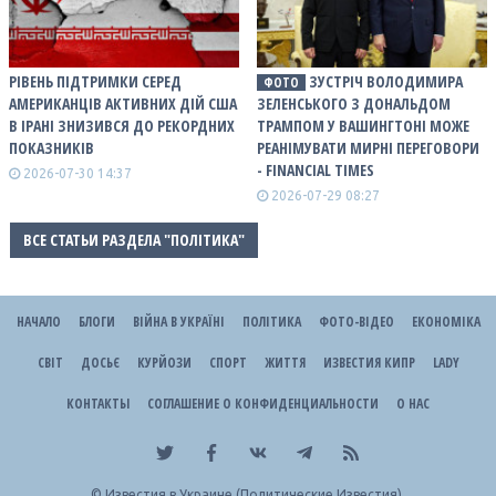
РІВЕНЬ ПІДТРИМКИ СЕРЕД
ЗУСТРІЧ ВОЛОДИМИРА
ФОТО
АМЕРИКАНЦІВ АКТИВНИХ ДІЙ США
ЗЕЛЕНСЬКОГО З ДОНАЛЬДОМ
В ІРАНІ ЗНИЗИВСЯ ДО РЕКОРДНИХ
ТРАМПОМ У ВАШИНГТОНІ МОЖЕ
ПОКАЗНИКІВ
РЕАНІМУВАТИ МИРНІ ПЕРЕГОВОРИ
- FINANCIAL TIMES
2026-07-30 14:37
2026-07-29 08:27
ВСЕ СТАТЬИ РАЗДЕЛА "ПОЛІТИКА"
НАЧАЛО
БЛОГИ
ВІЙНА В УКРАЇНІ
ПОЛІТИКА
ФОТО-ВІДЕО
ЕКОНОМІКА
СВІТ
ДОСЬЄ
КУРЙОЗИ
СПОРТ
ЖИТТЯ
ИЗВЕСТИЯ КИПР
LADY
КОНТАКТЫ
СОГЛАШЕНИЕ О КОНФИДЕНЦИАЛЬНОСТИ
О НАС
©
Известия в Украине (Политические Известия).