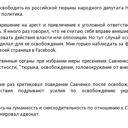
освободить из российской тюрьмы народного депутата 
 политика.
зрешение на арест и привлечение к уголовной ответств
. Я много раз говорил, что не считаю себя вправе вмеши
овать действия власти или оппозиции. Но тут случай ос
сделал для ее освобождения. Мне горько наблюдать за 
воей странице в Facebook.
твенные органы при избрании меры пресечения Савченко
частности, "тюрьма, освобождение, головокружение от вн
 не раз критиковал поведение Савченко после освобож
ствия подрывают усилия по освобождению укра
юсь на гуманность и снисходительность по отношению к 
юмировал адвокат.