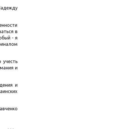
Надежду
енности
ваться в
обый - я
финалом
 учесть
имания и
дения и
инских
Савченко