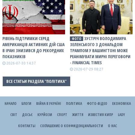
РІВЕНЬ ПІДТРИМКИ СЕРЕД
ЗУСТРІЧ ВОЛОДИМИРА
ФОТО
АМЕРИКАНЦІВ АКТИВНИХ ДІЙ США
ЗЕЛЕНСЬКОГО З ДОНАЛЬДОМ
В ІРАНІ ЗНИЗИВСЯ ДО РЕКОРДНИХ
ТРАМПОМ У ВАШИНГТОНІ МОЖЕ
ПОКАЗНИКІВ
РЕАНІМУВАТИ МИРНІ ПЕРЕГОВОРИ
- FINANCIAL TIMES
2026-07-30 14:37
2026-07-29 08:27
ВСЕ СТАТЬИ РАЗДЕЛА "ПОЛІТИКА"
НАЧАЛО
БЛОГИ
ВІЙНА В УКРАЇНІ
ПОЛІТИКА
ФОТО-ВІДЕО
ЕКОНОМІКА
СВІТ
ДОСЬЄ
КУРЙОЗИ
СПОРТ
ЖИТТЯ
ИЗВЕСТИЯ КИПР
LADY
КОНТАКТЫ
СОГЛАШЕНИЕ О КОНФИДЕНЦИАЛЬНОСТИ
О НАС