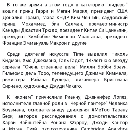
В то же время в этом году в категорию "лидеры"
вошли принц Гарри и Меган Маркл, президент США
Дональд Трамп, глава КНДР Ким Чен Ын, саудовский
принц Мохаммед бин Салман, премьер-министр
Канады Джастин Трюдо, президент Китая Си Цзиньпин,
президент Зимбабве Эммерсон Мнангагва, президент
Франции Эммануэль Макрон и другие.
Среди деятелей искусств Time выделил Николь
Кидман, Хью Джекмана, Галь Гадот, 14-летнюю звезду
сериала "Очень странные дела" Милли Бобби Браун,
Гильермо дель Торо, телеведущего Джимми Киммела,
режиссера Райана Куглера, дизайнера Кристиана
Сириано, художницу Джуди Чикаго.
К "иконам" причислили Рианну, Дженнифер Лопез,
исполнителя главной роли в "Черной пантере" Чедвика
Боузмана, основательницу движения #MeToo Тарану
Берк, авторов расследования о домогательствах
Харви Вайнштейна Ронана Фэрроу, Джоди Кантор
и Мэган Туэй, экс-сотрудника Cambridge Analytica