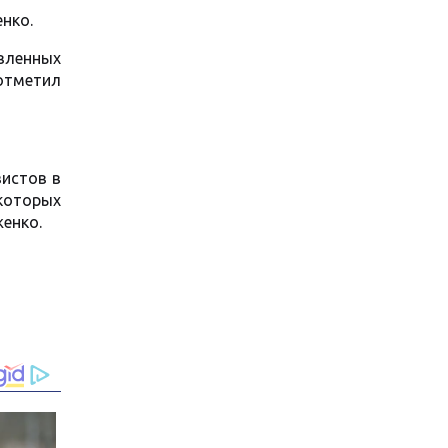
нко.
вленных
 отметил
истов в
 которых
енко.