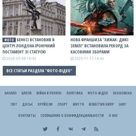
БЕНКСІ ВСТАНОВИВ В
НОВА ФРАНШИЗА "ХИЖАК: ДИКІ
ФОТО
ЦЕНТРІ ЛОНДОНА ІРОНІЧНИЙ
ЗЕМЛІ" ВСТАНОВИЛА РЕКОРД ЗА
ПОСТАМЕНТ ЗІ СТАТУЄЮ
КАСОВИМИ ЗБОРАМИ
2026-05-08 16:45
2025-11-15 16:45
ВСЕ СТАТЬИ РАЗДЕЛА "ФОТО-ВІДЕО"
НАЧАЛО
БЛОГИ
ВІЙНА В УКРАЇНІ
ПОЛІТИКА
ФОТО-ВІДЕО
ЕКОНОМІКА
СВІТ
ДОСЬЄ
КУРЙОЗИ
СПОРТ
ЖИТТЯ
ИЗВЕСТИЯ КИПР
LADY
КОНТАКТЫ
СОГЛАШЕНИЕ О КОНФИДЕНЦИАЛЬНОСТИ
О НАС