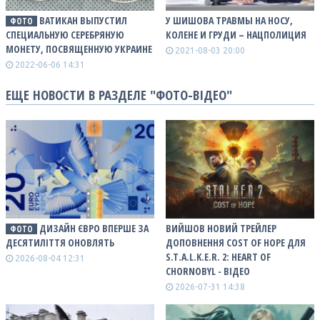
ВАТИКАН ВЫПУСТИЛ
У ШИШОВА ТРАВМЫ НА НОСУ,
ФОТО
СПЕЦИАЛЬНУЮ СЕРЕБРЯНУЮ
КОЛЕНЕ И ГРУДИ – НАЦПОЛИЦИЯ
МОНЕТУ, ПОСВЯЩЕННУЮ УКРАИНЕ
2021-08-03 20:00
2022-06-06 14:31
ЕЩЕ НОВОСТИ В РАЗДЕЛЕ "ФОТО-ВІДЕО"
ДИЗАЙН ЄВРО ВПЕРШЕ ЗА
ВИЙШОВ НОВИЙ ТРЕЙЛЕР
ФОТО
ДЕСЯТИЛІТТЯ ОНОВЛЯТЬ
ДОПОВНЕННЯ COST OF HOPE ДЛЯ
S.T.A.L.K.E.R. 2: HEART OF
2026-08-04 12:31
CHORNOBYL - ВІДЕО
2026-07-31 14:38