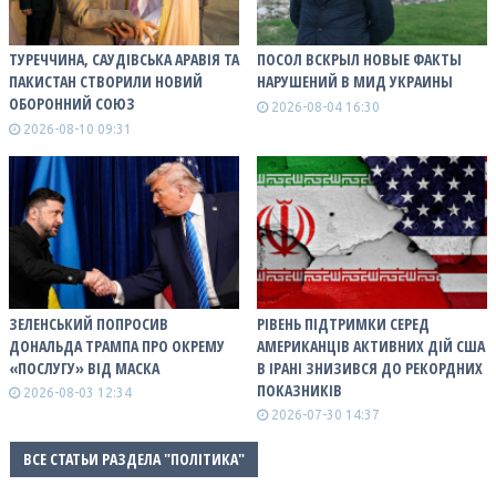
ТУРЕЧЧИНА, САУДІВСЬКА АРАВІЯ ТА
ПОСОЛ ВСКРЫЛ НОВЫЕ ФАКТЫ
ПАКИСТАН СТВОРИЛИ НОВИЙ
НАРУШЕНИЙ В МИД УКРАИНЫ
ОБОРОННИЙ СОЮЗ
2026-08-04 16:30
2026-08-10 09:31
ЗЕЛЕНСЬКИЙ ПОПРОСИВ
РІВЕНЬ ПІДТРИМКИ СЕРЕД
ДОНАЛЬДА ТРАМПА ПРО ОКРЕМУ
АМЕРИКАНЦІВ АКТИВНИХ ДІЙ США
«ПОСЛУГУ» ВІД МАСКА
В ІРАНІ ЗНИЗИВСЯ ДО РЕКОРДНИХ
ПОКАЗНИКІВ
2026-08-03 12:34
2026-07-30 14:37
ВСЕ СТАТЬИ РАЗДЕЛА "ПОЛІТИКА"