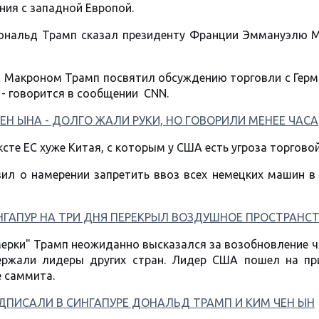
ния с западной Европой.
ональд Трамп сказал президенту Франции Эммануэлю М
с Макроном Трамп посвятил обсуждению торговли с Герм
 - говорится в сообщении CNN.
ЕН ЫНА - ДОЛГО ЖАЛИ РУКИ, НО ГОВОРИЛИ МЕНЕЕ ЧАСА
сте ЕС хуже Китая, с которым у США есть угроза торгово
вил о намерении запретить ввоз всех немецких машин в
НГАПУР НА ТРИ ДНЯ ПЕРЕКРЫЛ ВОЗДУШНОЕ ПРОСТРАНС
ерки" Трамп неожиданно высказался за возобновление 
держали лидеры других стран. Лидер США пошел на пр
 саммита.
ДПИСАЛИ В СИНГАПУРЕ ДОНАЛЬД ТРАМП И КИМ ЧЕН ЫН