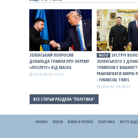
ЗЕЛЕНСЬКИЙ ПОПРОСИВ
ЗУСТРІЧ ВОЛ
ФОТО
ДОНАЛЬДА ТРАМПА ПРО ОКРЕМУ
ЗЕЛЕНСЬКОГО З ДОН
«ПОСЛУГУ» ВІД МАСКА
ТРАМПОМ У ВАШИНГТ
РЕАНІМУВАТИ МИРНІ 
2026-08-03 12:34
- FINANCIAL TIMES
2026-07-29 08:27
ВСЕ СТАТЬИ РАЗДЕЛА "ПОЛІТИКА"
НАЧАЛО
БЛОГИ
ВІЙНА В УКРАЇНІ
ПОЛІТИКА
ФОТО-ВІД