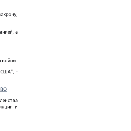
акрону,
анией, а
й войны.
 США", -
ТВО
членства
инцип и