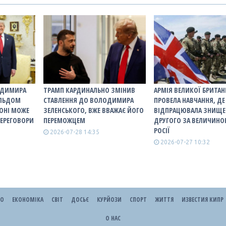
ОДИМИРА
ТРАМП КАРДИНАЛЬНО ЗМІНИВ
АРМІЯ ВЕЛИКОЇ БРИТАН
АЛЬДОМ
СТАВЛЕННЯ ДО ВОЛОДИМИРА
ПРОВЕЛА НАВЧАННЯ, ДЕ
ОНІ МОЖЕ
ЗЕЛЕНСЬКОГО, ВЖЕ ВВАЖАЄ ЙОГО
ВІДПРАЦЮВАЛА ЗНИЩЕ
ПЕРЕГОВОРИ
ПЕРЕМОЖЦЕМ
ДРУГОГО ЗА ВЕЛИЧИНО
РОСІЇ
2026-07-28 14:35
2026-07-27 10:32
ЕО
ЕКОНОМІКА
СВІТ
ДОСЬЄ
КУРЙОЗИ
СПОРТ
ЖИТТЯ
ИЗВЕСТИЯ КИПР
О НАС