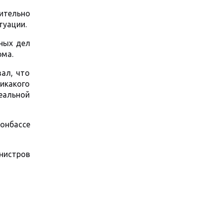
ительно
туации.
ных дел
рма.
зал, что
икакого
еальной
Донбассе
нистров