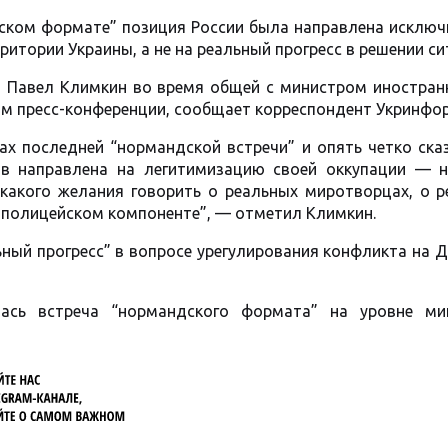
ском формате” позиция России была направлена исключ
ритории Украины, а не на реальный прогресс в решении си
л Павел Климкин во время общей с министром иностран
ом пресс-конференции, сообщает корреспондент Укринфо
х последней “нормандской встречи” и опять четко ска
ов направлена на легитимизацию своей оккупации — н
икакого желания говорить о реальных миротворцах, о р
полицейском компоненте”, — отметил Климкин.
ьный прогресс” в вопросе урегулирования конфликта на 
ась встреча “нормандского формата” на уровне ми