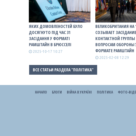
ЯКИХ ДОМОВЛЕНОСТЕЙ БУЛО
ВЕЛИКОБРИТАНИЯ НА 
ДОСЯГНУТО ПІД ЧАС 31
СОЗЫВАЕТ ЗАСЕДАНИ
ЗАСІДАННЯ У ФОРМАТІ
КОНТАКТНОЙ ГРУППЫ
РАМШТАЙН В БРЮССЕЛІ
ВОПРОСАМ ОБОРОНЫ 
ФОРМАТЕ РАМШТАЙН
2025-10-17 10:27
2025-02-08 12:29
ВСЕ СТАТЬИ РАЗДЕЛА "ПОЛІТИКА"
НАЧАЛО
БЛОГИ
ВІЙНА В УКРАЇНІ
ПОЛІТИКА
ФОТО-ВІД