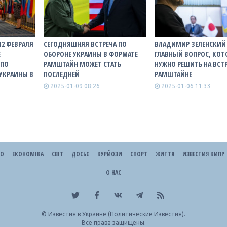
12 ФЕВРАЛЯ
СЕГОДНЯШНЯЯ ВСТРЕЧА ПО
ВЛАДИМИР ЗЕЛЕНСКИЙ
Е
ОБОРОНЕ УКРАИНЫ В ФОРМАТЕ
ГЛАВНЫЙ ВОПРОС, КО
 ПО
РАМШТАЙН МОЖЕТ СТАТЬ
НУЖНО РЕШИТЬ НА ВСТР
УКРАИНЫ В
ПОСЛЕДНЕЙ
РАМШТАЙНЕ
2025-01-09 08:26
2025-01-06 11:33
ЕО
ЕКОНОМІКА
СВІТ
ДОСЬЄ
КУРЙОЗИ
СПОРТ
ЖИТТЯ
ИЗВЕСТИЯ КИПР
О НАС
©
Известия в Украине (Политические Известия).
Все права защищены.