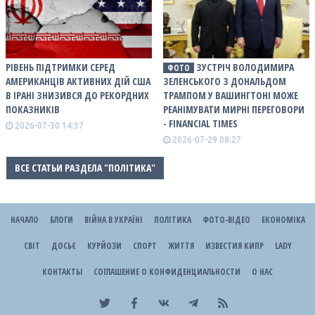
РІВЕНЬ ПІДТРИМКИ СЕРЕД
ЗУСТРІЧ ВОЛОДИМИРА
ФОТО
АМЕРИКАНЦІВ АКТИВНИХ ДІЙ США
ЗЕЛЕНСЬКОГО З ДОНАЛЬДОМ
В ІРАНІ ЗНИЗИВСЯ ДО РЕКОРДНИХ
ТРАМПОМ У ВАШИНГТОНІ МОЖЕ
ПОКАЗНИКІВ
РЕАНІМУВАТИ МИРНІ ПЕРЕГОВОРИ
- FINANCIAL TIMES
2026-07-30 14:37
2026-07-29 08:27
ВСЕ СТАТЬИ РАЗДЕЛА "ПОЛІТИКА"
НАЧАЛО
БЛОГИ
ВІЙНА В УКРАЇНІ
ПОЛІТИКА
ФОТО-ВІДЕО
ЕКОНОМІКА
СВІТ
ДОСЬЄ
КУРЙОЗИ
СПОРТ
ЖИТТЯ
ИЗВЕСТИЯ КИПР
LADY
КОНТАКТЫ
СОГЛАШЕНИЕ О КОНФИДЕНЦИАЛЬНОСТИ
О НАС