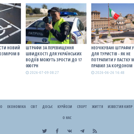
ЕСТИ НОВИЙ
ШТРАФИ ЗА ПЕРЕВИЩЕННЯ
НЕОЧІКУВАНІ ШТРАФИ У
ОЗМІРОМ В
ШВИДКОСТІ ДЛЯ УКРАЇНСЬКИХ
ДЛЯ ТУРИСТІВ - ЯК НЕ
ВОДІЇВ МОЖУТЬ ЗРОСТИ ДО 17
ПОТРАПИТИ У ПАСТКУ 
000 ГРН
ПРАВИЛ ЗА КОРДОНОМ
2026-07-09 08:27
2026-06-26 16:48
ЕО
ЕКОНОМІКА
СВІТ
ДОСЬЄ
КУРЙОЗИ
СПОРТ
ЖИТТЯ
ИЗВЕСТИЯ КИПР
О НАС