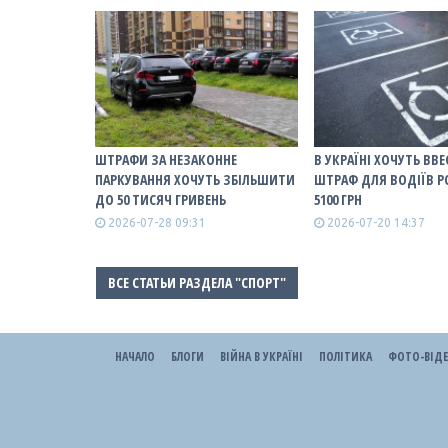
ШТРАФИ ЗА НЕЗАКОННЕ
В УКРАЇНІ ХОЧУТЬ ВВ
ПАРКУВАННЯ ХОЧУТЬ ЗБІЛЬШИТИ
ШТРАФ ДЛЯ ВОДІЇВ Р
ДО 50 ТИСЯЧ ГРИВЕНЬ
5100 ГРН
2026-07-28 09:31
2026-07-20 14:37
ВСЕ СТАТЬИ РАЗДЕЛА "СПОРТ"
НАЧАЛО
БЛОГИ
ВІЙНА В УКРАЇНІ
ПОЛІТИКА
ФОТО-ВІД