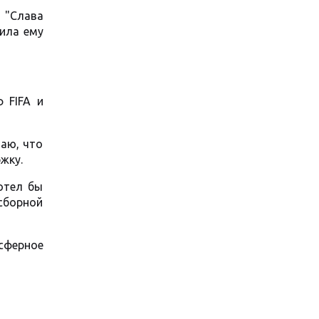
 "Слава
ила ему
 FIFA и
наю, что
жку.
отел бы
сборной
сферное