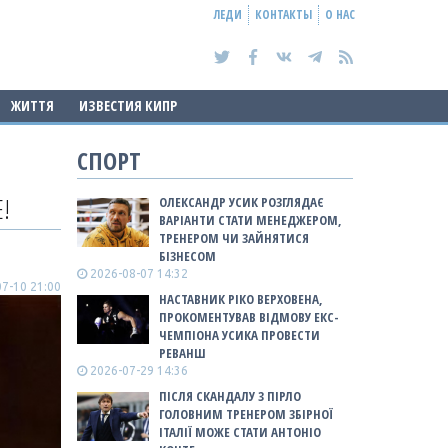
ЛЕДИ
КОНТАКТЫ
О НАС
ЖИТТЯ
ИЗВЕСТИЯ КИПР
СПОРТ
!
ОЛЕКСАНДР УСИК РОЗГЛЯДАЄ
ВАРІАНТИ СТАТИ МЕНЕДЖЕРОМ,
ТРЕНЕРОМ ЧИ ЗАЙНЯТИСЯ
БІЗНЕСОМ
2026-08-07 14:32
7-10 21:00
НАСТАВНИК РІКО ВЕРХОВЕНА,
ПРОКОМЕНТУВАВ ВІДМОВУ ЕКС-
ЧЕМПІОНА УСИКА ПРОВЕСТИ
РЕВАНШ
2026-07-29 14:36
ПІСЛЯ СКАНДАЛУ З ПІРЛО
ГОЛОВНИМ ТРЕНЕРОМ ЗБІРНОЇ
ІТАЛІЇ МОЖЕ СТАТИ АНТОНІО