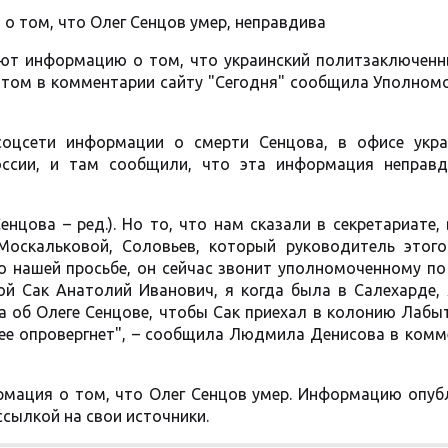
 том, что Олег Сенцов умер, неправдива
яют информацию о том, что украинский политзаключенн
 этом в комментарии сайту "Сегодня" сообщила Уполном
соцсети информации о смерти Сенцова, в офисе укра
оссии, и там сообщили, что эта информация неправд
нцова – ред.). Но то, что нам сказали в секретариате,
оскальковой, Соловьев, который руководитель этого
по нашей просьбе, он сейчас звонит уполномоченному п
кой Сак Анатолий Иванович, я когда была в Салехарде,
а об Олеге Сенцове, чтобы Сак приехал в колонию Лабы
ее опровергнет", – сообщила Людмила Денисова в комм
рмация о том, что Олег Сенцов умер. Информацию опуб
сылкой на свои источники.