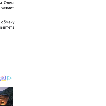
а Олега
должает
обмену
омитета