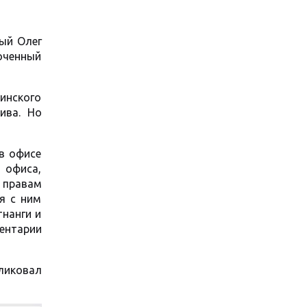
ый Олег
оченный
инского
ива. Но
 в офисе
 офиса,
о правам
 я с ним
тнанги и
ентарии
ликовал