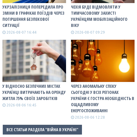
УКРЗАЛІЗНИЦЯ ПОПЕРЕДИЛА ПРО
ЧЕХІЯ БУДЕ ВІДМОВЛЯТИ У
ЗМІНИ В ГРАФІКАХ ПОЇЗДІВ ЧЕРЕЗ
ТИМЧАСОВОМУ ЗАХИСТІ
ПОГІРШЕННЯ БЕЗПЕКОВОЇ
УКРАЇНЦЯМ МОБІЛІЗАЦІЙНОГО
СИТУАЦІЇ
ВІКУ
2026-08-07 16:44
2026-08-07 09:29
У ВІДНОСНО БЕЗПЕЧНИХ МІСТАХ
ЧЕРЕЗ АНОМАЛЬНУ СПЕКУ
УКРАЇНЦІ ВИТРАЧАЮТЬ НА ОРЕНДУ
СЬОГОДНІ У ВСІХ РЕГІОНАХ
ЖИТЛА 75% СВОЇХ ЗАРОБІТКІВ
УКРАЇНИ Є ГОСТРА НЕОБХІДНІСТЬ В
ОЩАДЛИВОМУ
2026-08-06 16:45
ЕНЕРГОСПОЖИВАННІ
2026-08-06 12:28
ВСЕ СТАТЬИ РАЗДЕЛА "ВІЙНА В УКРАЇНІ"