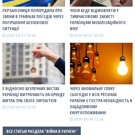
УКРЗАЛІЗНИЦЯ ПОПЕРЕДИЛА ПРО
ЧЕХІЯ БУДЕ ВІДМОВЛЯТИ У
ЗМІНИ В ГРАФІКАХ ПОЇЗДІВ ЧЕРЕЗ
ТИМЧАСОВОМУ ЗАХИСТІ
ПОГІРШЕННЯ БЕЗПЕКОВОЇ
УКРАЇНЦЯМ МОБІЛІЗАЦІЙНОГО
СИТУАЦІЇ
ВІКУ
2026-08-07 16:44
2026-08-07 09:29
У ВІДНОСНО БЕЗПЕЧНИХ МІСТАХ
ЧЕРЕЗ АНОМАЛЬНУ СПЕКУ
УКРАЇНЦІ ВИТРАЧАЮТЬ НА ОРЕНДУ
СЬОГОДНІ У ВСІХ РЕГІОНАХ
ЖИТЛА 75% СВОЇХ ЗАРОБІТКІВ
УКРАЇНИ Є ГОСТРА НЕОБХІДНІСТЬ В
ОЩАДЛИВОМУ
2026-08-06 16:45
ЕНЕРГОСПОЖИВАННІ
2026-08-06 12:28
ВСЕ СТАТЬИ РАЗДЕЛА "ВІЙНА В УКРАЇНІ"