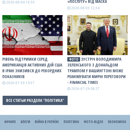
«ПОСЛУГУ» ВІД МАСКА
2026-08-04 16:30
2026-08-03 12:34
РІВЕНЬ ПІДТРИМКИ СЕРЕД
ЗУСТРІЧ ВОЛОДИМИРА
ФОТО
АМЕРИКАНЦІВ АКТИВНИХ ДІЙ США
ЗЕЛЕНСЬКОГО З ДОНАЛЬДОМ
В ІРАНІ ЗНИЗИВСЯ ДО РЕКОРДНИХ
ТРАМПОМ У ВАШИНГТОНІ МОЖЕ
ПОКАЗНИКІВ
РЕАНІМУВАТИ МИРНІ ПЕРЕГОВОРИ
- FINANCIAL TIMES
2026-07-30 14:37
2026-07-29 08:27
ВСЕ СТАТЬИ РАЗДЕЛА "ПОЛІТИКА"
НАЧАЛО
БЛОГИ
ВІЙНА В УКРАЇНІ
ПОЛІТИКА
ФОТО-ВІДЕО
ЕКОНОМІКА