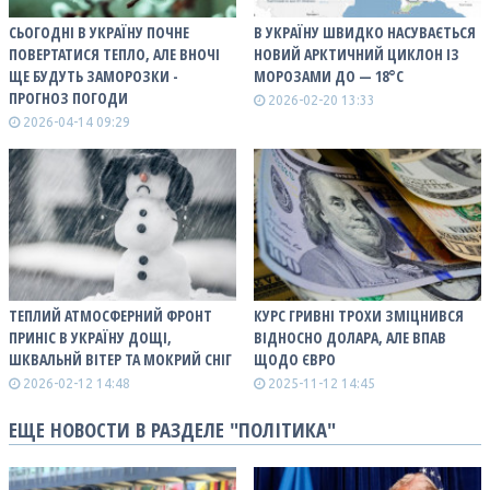
СЬОГОДНІ В УКРАЇНУ ПОЧНЕ
В УКРАЇНУ ШВИДКО НАСУВАЄТЬСЯ
ПОВЕРТАТИСЯ ТЕПЛО, АЛЕ ВНОЧІ
НОВИЙ АРКТИЧНИЙ ЦИКЛОН ІЗ
ЩЕ БУДУТЬ ЗАМОРОЗКИ -
МОРОЗАМИ ДО — 18°С
ПРОГНОЗ ПОГОДИ
2026-02-20 13:33
2026-04-14 09:29
ТЕПЛИЙ АТМОСФЕРНИЙ ФРОНТ
КУРС ГРИВНІ ТРОХИ ЗМІЦНИВСЯ
ПРИНІС В УКРАЇНУ ДОЩІ,
ВІДНОСНО ДОЛАРА, АЛЕ ВПАВ
ШКВАЛЬНЙ ВІТЕР ТА МОКРИЙ СНІГ
ЩОДО ЄВРО
2026-02-12 14:48
2025-11-12 14:45
ЕЩЕ НОВОСТИ В РАЗДЕЛЕ "ПОЛІТИКА"