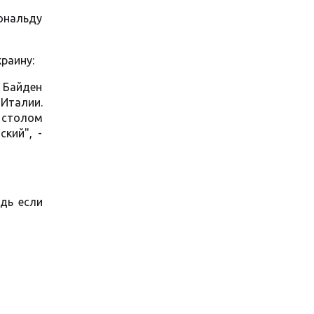
ональду
раину:
. Байден
 Италии.
 столом
ский", -
дь если