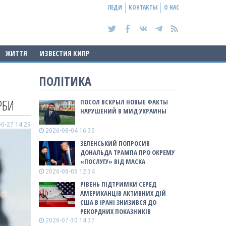
ЛЕДИ
КОНТАКТЫ
О НАС
ЖИТТЯ
ИЗВЕСТИЯ КИПР
ПОЛІТИКА
РБИ
ПОСОЛ ВСКРЫЛ НОВЫЕ ФАКТЫ
НАРУШЕНИЙ В МИД УКРАИНЫ
6-27 14:29
2026-08-04 16:30
ЗЕЛЕНСЬКИЙ ПОПРОСИВ
ДОНАЛЬДА ТРАМПА ПРО ОКРЕМУ
«ПОСЛУГУ» ВІД МАСКА
2026-08-03 12:34
РІВЕНЬ ПІДТРИМКИ СЕРЕД
АМЕРИКАНЦІВ АКТИВНИХ ДІЙ
США В ІРАНІ ЗНИЗИВСЯ ДО
РЕКОРДНИХ ПОКАЗНИКІВ
2026-07-30 14:37