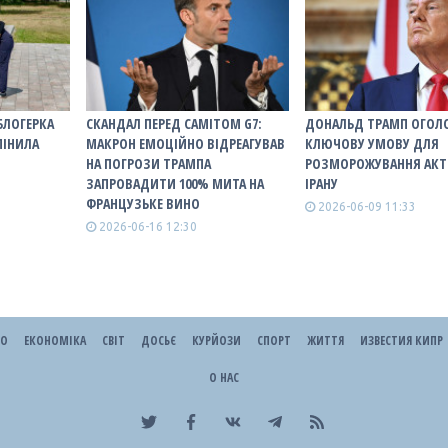
БЛОГЕРКА
СКАНДАЛ ПЕРЕД САМІТОМ G7:
ДОНАЛЬД ТРАМП ОГОЛ
МІНИЛА
МАКРОН ЕМОЦІЙНО ВІДРЕАГУВАВ
КЛЮЧОВУ УМОВУ ДЛЯ
НА ПОГРОЗИ ТРАМПА
РОЗМОРОЖУВАННЯ АКТ
ЗАПРОВАДИТИ 100% МИТА НА
ІРАНУ
ФРАНЦУЗЬКЕ ВИНО
2026-06-09 11:33
2026-06-16 12:30
ЕО
ЕКОНОМІКА
СВІТ
ДОСЬЄ
КУРЙОЗИ
СПОРТ
ЖИТТЯ
ИЗВЕСТИЯ КИПР
О НАС