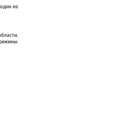
 один из
области.
 режимы