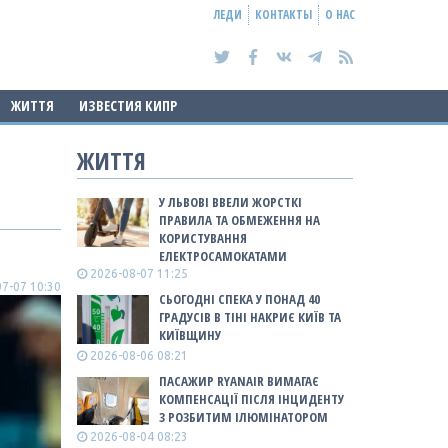
ЛЕДИ
КОНТАКТЫ
О НАС
ЖИТТЯ
ИЗВЕСТИЯ КИПР
ЖИТТЯ
У ЛЬВОВІ ВВЕЛИ ЖОРСТКІ
ПРАВИЛА ТА ОБМЕЖЕННЯ НА
КОРИСТУВАННЯ
ЕЛЕКТРОСАМОКАТАМИ
2026-08-07 11:25
7-07 10:30
СЬОГОДНІ СПЕКА У ПОНАД 40
ГРАДУСІВ В ТІНІ НАКРИЄ КИЇВ ТА
КИЇВЩИНУ
2026-08-06 08:21
ПАСАЖИР RYANAIR ВИМАГАЄ
КОМПЕНСАЦІЇ ПІСЛЯ ІНЦИДЕНТУ
З РОЗБИТИМ ІЛЮМІНАТОРОМ
2026-08-04 08:23