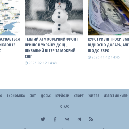
АСУВАЄТЬСЯ
ТЕПЛИЙ АТМОСФЕРНИЙ ФРОНТ
КУРС ГРИВНІ ТРОХИ ЗМ
ИКЛОН ІЗ
ПРИНІС В УКРАЇНУ ДОЩІ,
ВІДНОСНО ДОЛАРА, АЛЕ
С
ШКВАЛЬНЙ ВІТЕР ТА МОКРИЙ
ЩОДО ЄВРО
СНІГ
2025-11-12 14:45
2026-02-12 14:48
ЕО
ЕКОНОМІКА
СВІТ
ДОСЬЄ
КУРЙОЗИ
СПОРТ
ЖИТТЯ
ИЗВЕСТИЯ КИПР
О НАС