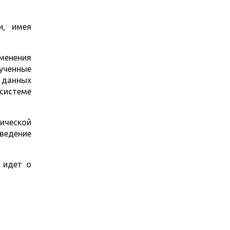
и, имея
менения
ученные
 данных
системе
ической
ведение
 идет о